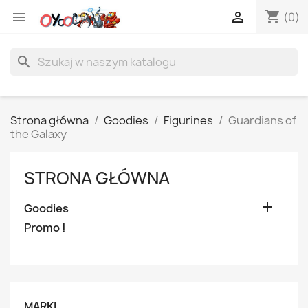
shopping_cart


(0)
search
Strona główna
Goodies
Figurines
Guardians of
the Galaxy
STRONA GŁÓWNA

Goodies
Promo !
MARKI