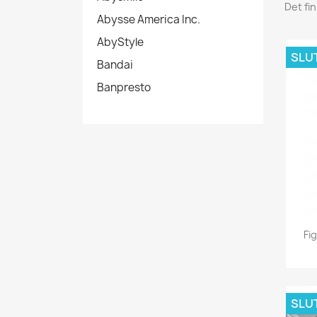
Det fi
Abysse America Inc.
AbyStyle
SLUT
Bandai
Banpresto
Fi
SLUT