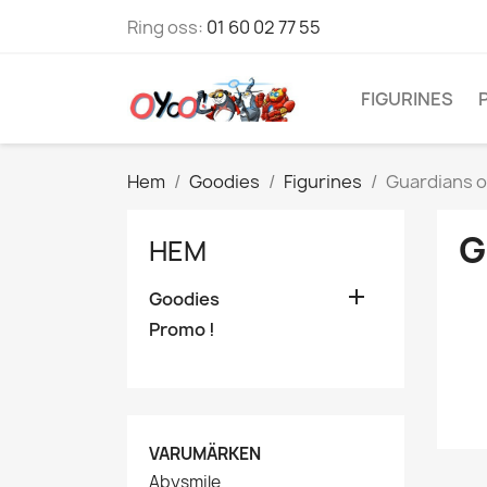
Ring oss:
01 60 02 77 55
FIGURINES
Hem
Goodies
Figurines
Guardians o
G
HEM

Goodies
Promo !
VARUMÄRKEN
Abysmile