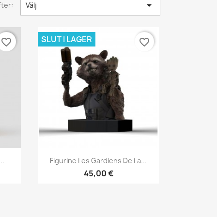

ter:
Välj
SLUT I LAGER
favorite_border
favorite_border
Snabbvy

..
Figurine Les Gardiens De La...
45,00 €