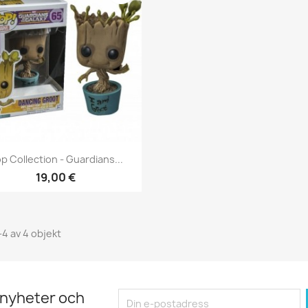
Snabbvy

p Collection - Guardians...
19,00 €
-4 av 4 objekt
 nyheter och