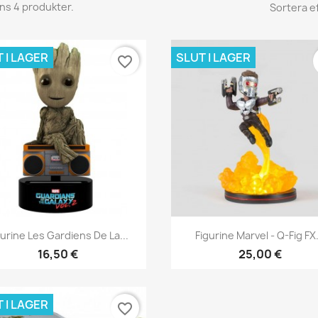
nns 4 produkter.
Sortera ef
 I LAGER
SLUT I LAGER
favorite_border
Snabbvy
Snabbvy


gurine Les Gardiens De La...
Figurine Marvel - Q-Fig FX.
16,50 €
25,00 €
 I LAGER
favorite_border