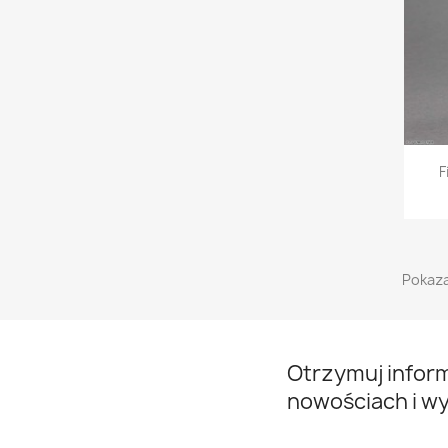
F
Pokaza
Otrzymuj infor
nowościach i w