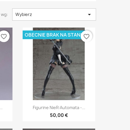

 wg:
Wybierz
OBECNIE BRAK NA STANIE
favorite_border
favorite_border
Szybki podgląd

..
Figurine NieR:Automata -...
50,00 €