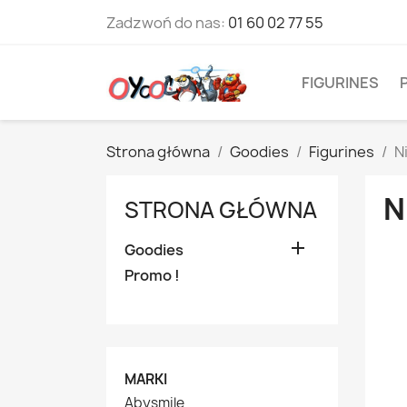
Zadzwoń do nas:
01 60 02 77 55
FIGURINES
Strona główna
Goodies
Figurines
N
N
STRONA GŁÓWNA

Goodies
Promo !
MARKI
Abysmile