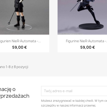
Szybki podgląd
Szybki podgląd


igurien NieR:Automata -...
Figurine NieR:Automata -.
59,00 €
59,00 €
no 1-8 z 8 pozycji
mację o
yprzedażach
Możesz zrezygnować w każdej chwili. W tym ce
szczegóły w naszej informacji prawnej.