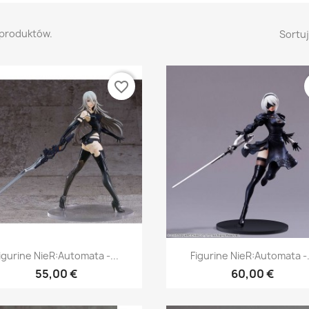
 produktów.
Sortuj
favorite_border
Szybki podgląd
Szybki podgląd


igurine NieR:Automata -...
Figurine NieR:Automata -.
55,00 €
60,00 €