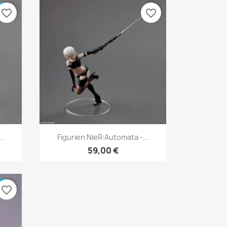
E
favorite_border
favorite_border
Szybki podgląd

..
Figurien NieR:Automata -...
59,00 €
E
favorite_border