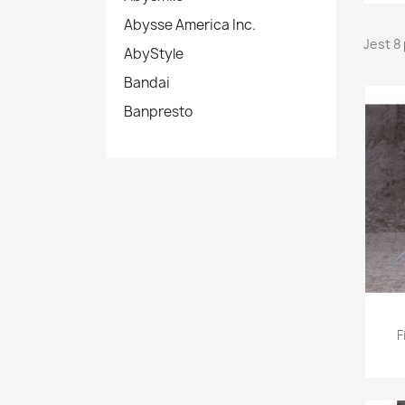
Abysse America Inc.
Jest 8
AbyStyle
Bandai
Banpresto
F