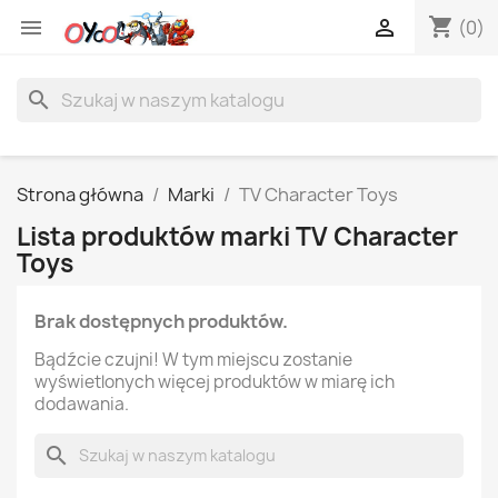
shopping_cart


(0)
search
Strona główna
Marki
TV Character Toys
Lista produktów marki TV Character
Toys
Brak dostępnych produktów.
Bądźcie czujni! W tym miejscu zostanie
wyświetlonych więcej produktów w miarę ich
dodawania.
search