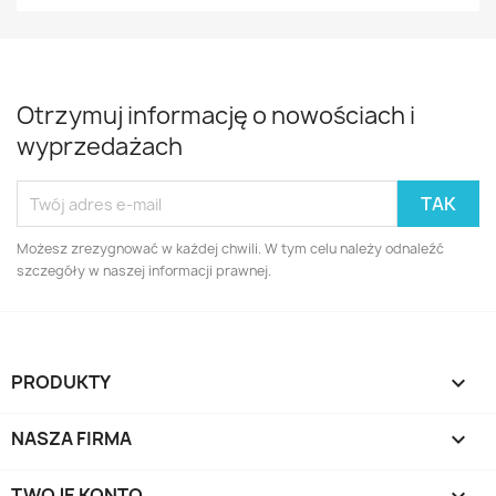
Otrzymuj informację o nowościach i
wyprzedażach
Możesz zrezygnować w każdej chwili. W tym celu należy odnaleźć
szczegóły w naszej informacji prawnej.
PRODUKTY

NASZA FIRMA

TWOJE KONTO