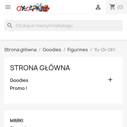
shopping_cart


(0)
search
Strona główna
Goodies
Figurines
Yu-Gi-Oh!
STRONA GŁÓWNA

Goodies
Promo !
MARKI