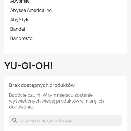
Abysmile
Abysse America Inc.
AbyStyle
Bandai
Banpresto
YU-GI-OH!
Brak dostępnych produktów.
Bądźcie czujni! W tym miejscu zostanie
wyświetlonych więcej produktów w miarę ich
dodawania.
search