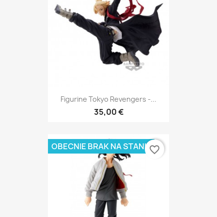
Figurine Tokyo Revengers -...
35,00 €
OBECNIE BRAK NA STANIE
favorite_border