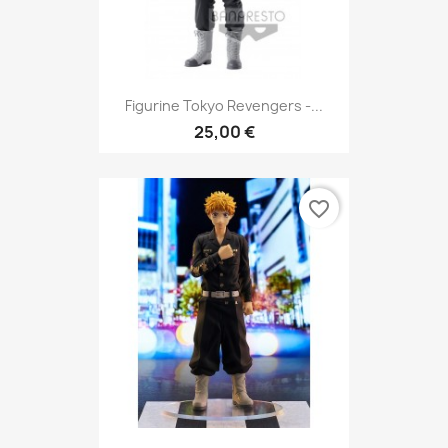
Figurine Tokyo Revengers -...
25,00 €
favorite_border