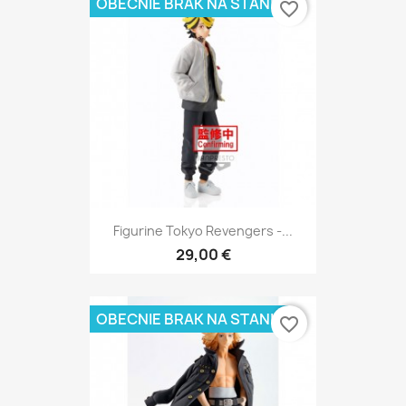
OBECNIE BRAK NA STANIE
favorite_border
Figurine Tokyo Revengers -...
29,00 €
OBECNIE BRAK NA STANIE
favorite_border