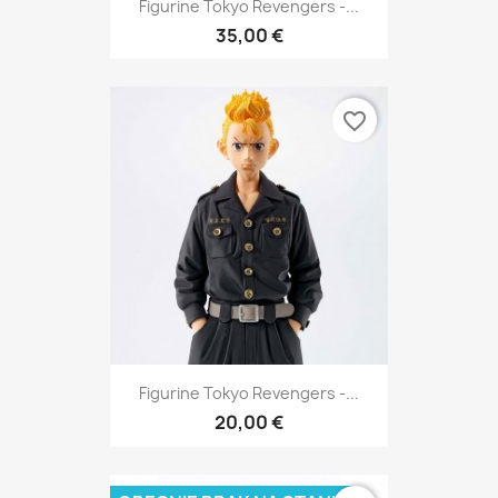
Figurine Tokyo Revengers -...
35,00 €
favorite_border
Figurine Tokyo Revengers -...
20,00 €