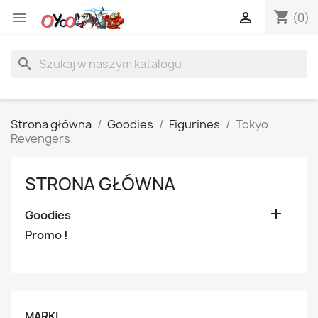
shopping_cart


(0)
search
Strona główna
Goodies
Figurines
Tokyo
Revengers
STRONA GŁÓWNA

Goodies
Promo !
MARKI