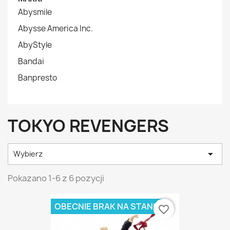
Abysmile
Abysse America Inc.
AbyStyle
Bandai
Banpresto
TOKYO REVENGERS

Wybierz
Pokazano 1-6 z 6 pozycji
OBECNIE BRAK NA STANIE
favorite_border