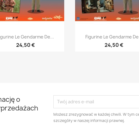
Szybki podgląd
Szybki podgląd


igurine Le Gendarme De...
Figurine Le Gendarme De.
24,50 €
24,50 €
mację o
yprzedażach
Możesz zrezygnować w każdej chwili. W tym ce
szczegóły w naszej informacji prawnej.