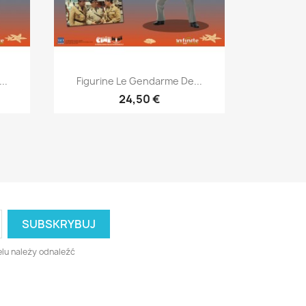
Szybki podgląd

..
Figurine Le Gendarme De...
24,50 €
lu należy odnaleźć