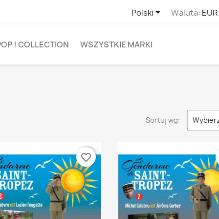

Polski
Waluta:
EUR
POP ! COLLECTION
WSZYSTKIE MARKI
Sortuj wg:
Wybier
favorite_border