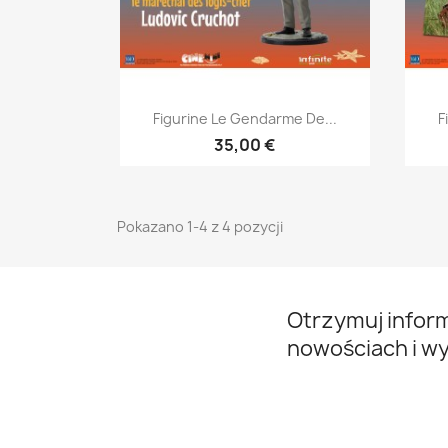
Szybki podgląd

Figurine Le Gendarme De...
F
35,00 €
Pokazano 1-4 z 4 pozycji
Otrzymuj infor
nowościach i w