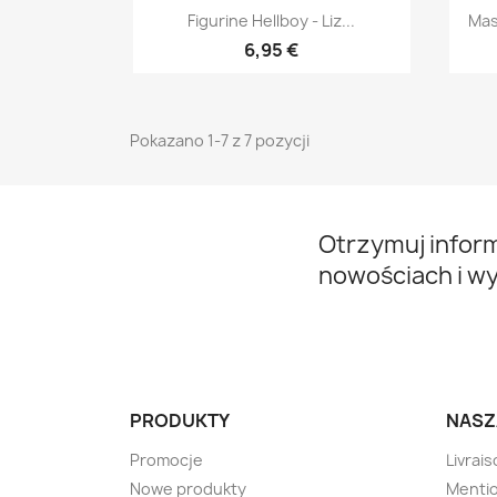
Szybki podgląd

Figurine Hellboy - Liz...
Mas
6,95 €
Pokazano 1-7 z 7 pozycji
Otrzymuj infor
nowościach i w
PRODUKTY
NASZ
Promocje
Livrai
Nowe produkty
Mentio