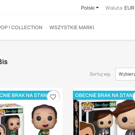

Polski
Waluta:
EUR
POP ! COLLECTION
WSZYSTKIE MARKI
Bis
Sortuj wg:
Wybier
CNIE BRAK NA STANIE
OBECNIE BRAK NA STANI
favorite_border