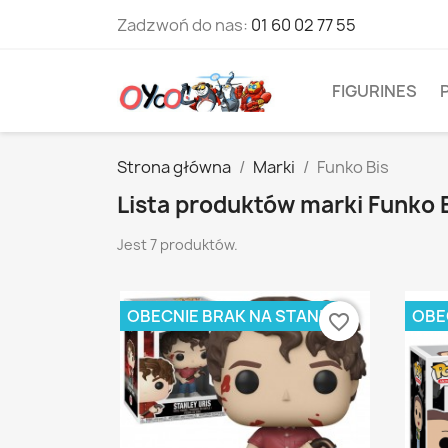
Zadzwoń do nas:
01 60 02 77 55
FIGURINES
Strona główna
Marki
Funko Bis
Lista produktów marki Funko 
Jest 7 produktów.
OBECNIE BRAK NA STANIE
OBE
favorite_border