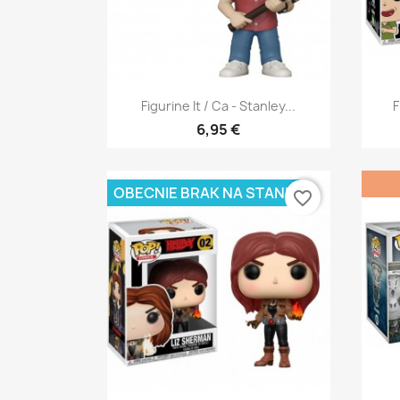
Szybki podgląd

Figurine It / Ca - Stanley...
F
6,95 €
OBECNIE BRAK NA STANIE
favorite_border