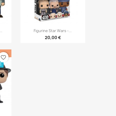
Szybki podgląd

..
Figurine Star Wars -...
20,00 €
favorite_border
E