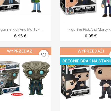
Szybki podgląd
Szybki podgląd


igurine Rick And Morty -...
Figurine Rick And Morty -.
6,95 €
6,95 €
WYPRZEDAŻ!
WYPRZEDAŻ!
favorite_border
OBECNIE BRAK NA STANI