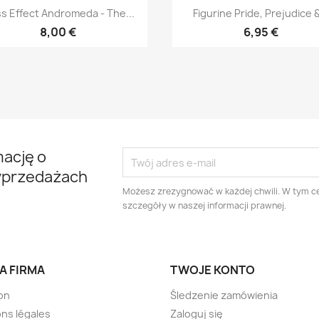
Szybki podgląd
Szybki podgląd


s Effect Andromeda - The...
Figurine Pride, Prejudice &
8,00 €
6,95 €
mację o
yprzedażach
Możesz zrezygnować w każdej chwili. W tym ce
szczegóły w naszej informacji prawnej.
A FIRMA
TWOJE KONTO
son
Śledzenie zamówienia
ns légales
Zaloguj się