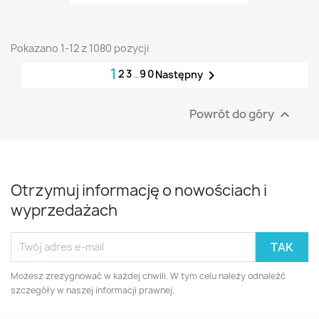
Pokazano 1-12 z 1080 pozycji
1
2
3
…
90

Następny
Powrót do góry

Otrzymuj informację o nowościach i
wyprzedażach
Możesz zrezygnować w każdej chwili. W tym celu należy odnaleźć
szczegóły w naszej informacji prawnej.