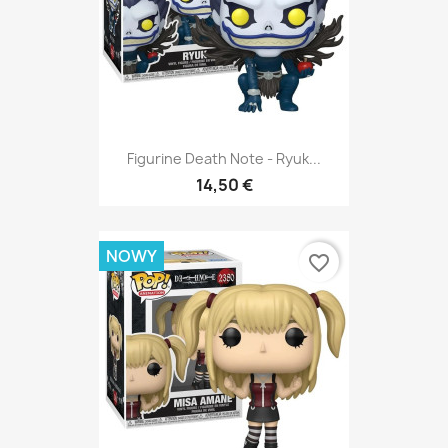
Figurine Death Note - Ryuk...
14,50 €
NOWY
favorite_border