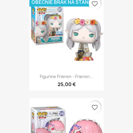
OBECNIE BRAK NA STANIE
favorite_border
Figurine Frieren - Frieren...
25,00 €
favorite_border