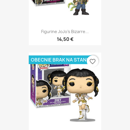
Figurine JoJo's Bizarre...
14,50 €
OBECNIE BRAK NA STANIE
favorite_border