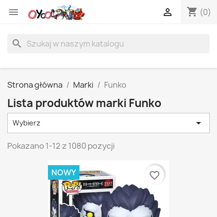
shopping_cart


(0)
search
Strona główna
Marki
Funko
Lista produktów marki Funko

Wybierz
Pokazano 1-12 z 1080 pozycji
NOWY
favorite_border