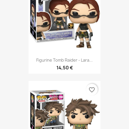
Figurine Tomb Raider - Lara...
14,50 €
favorite_border