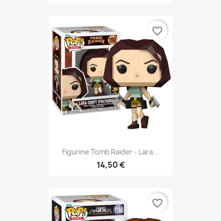
favorite_border
Figurine Tomb Raider - Lara...
14,50 €
favorite_border