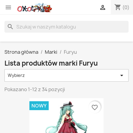
shopping_cart


(0)
search
Strona główna
Marki
Furyu
Lista produktów marki Furyu

Wybierz
Pokazano 1-12 z 34 pozycji
NOWY
favorite_border