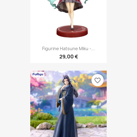
Figurine Hatsune Miku -...
29,00 €
favorite_border