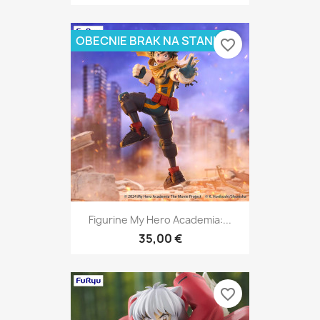
OBECNIE BRAK NA STANIE
favorite_border
Figurine My Hero Academia:...
35,00 €
favorite_border