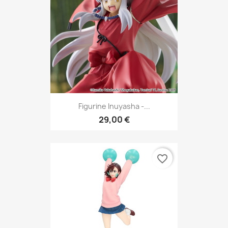
Figurine Inuyasha -...
29,00 €
favorite_border