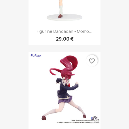
Figurine Dandadan - Momo...
29,00 €
favorite_border