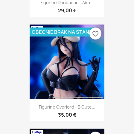
Figurine Dandadan - Aira...
29,00 €
OBECNIE BRAK NA STANIE
favorite_border
Figurine Overlord - BiCute...
35,00 €