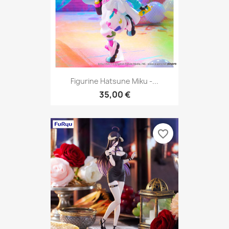
Figurine Hatsune Miku -...
35,00 €
favorite_border