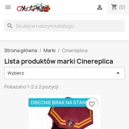
shopping_cart


(0)
search
Strona główna
Marki
Cinereplica
Lista produktów marki Cinereplica

Wybierz
Pokazano 1-2 z 2 pozycji
OBECNIE BRAK NA STANIE
favorite_border