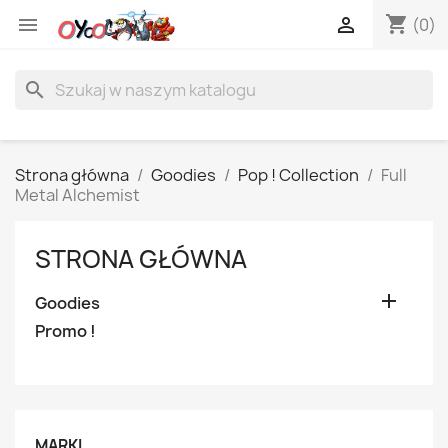
shopping_cart


(0)
search
Strona główna
Goodies
Pop ! Collection
Full
Metal Alchemist
STRONA GŁÓWNA

Goodies
Promo !
MARKI