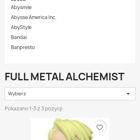
Abysmile
Abysse America Inc.
AbyStyle
Bandai
Banpresto
FULL METAL ALCHEMIST

Wybierz
Pokazano 1-3 z 3 pozycji
favorite_border