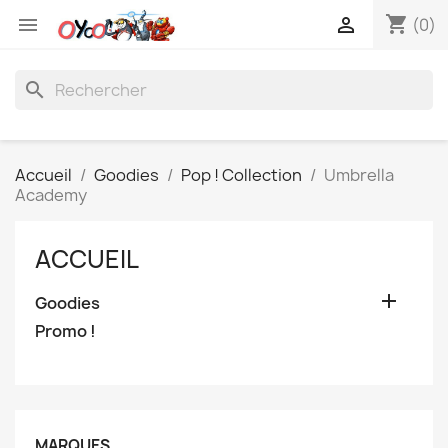
shopping_cart


(0)
search
Accueil
Goodies
Pop ! Collection
Umbrella
Academy
ACCUEIL

Goodies
Promo !
MARQUES