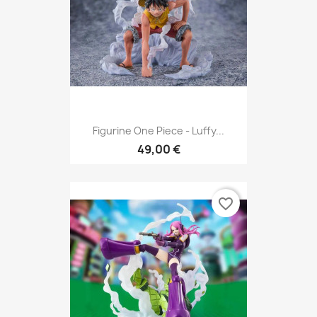
Figurine One Piece - Luffy...
49,00 €
favorite_border