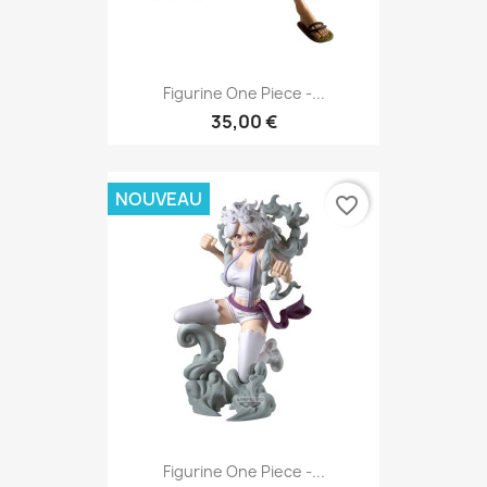
Figurine One Piece -...
35,00 €
NOUVEAU
favorite_border
Figurine One Piece -...