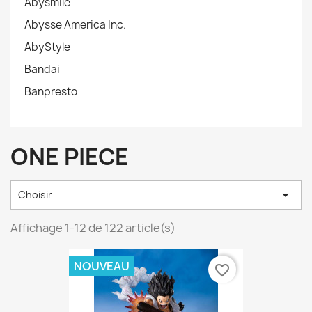
Abysmile
Abysse America Inc.
AbyStyle
Bandai
Banpresto
ONE PIECE

Choisir
Affichage 1-12 de 122 article(s)
NOUVEAU
favorite_border