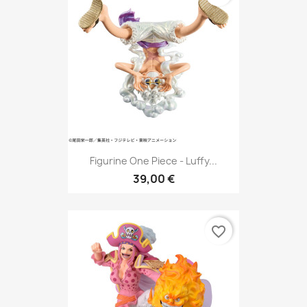
Figurine One Piece - Luffy...
39,00 €
favorite_border