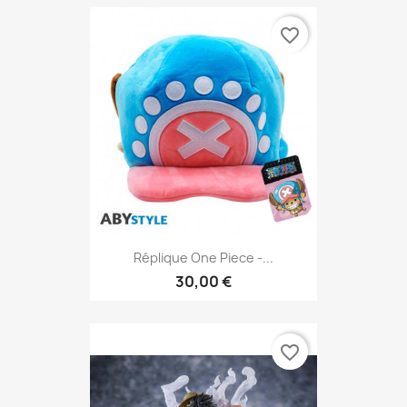
favorite_border
Réplique One Piece -...
30,00 €
favorite_border