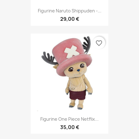
Figurine Naruto Shippuden -...
29,00 €
favorite_border
Figurine One Piece Netflix...
35,00 €