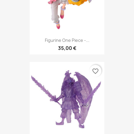
Figurine One Piece -...
35,00 €
favorite_border