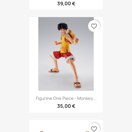
39,00 €
favorite_border
Figurine One Piece - Monkey...
35,00 €
favorite_border