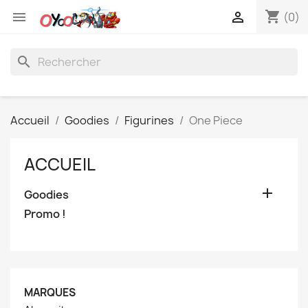
shopping_cart


(0)
search
Accueil
Goodies
Figurines
One Piece
ACCUEIL

Goodies
Promo !
MARQUES