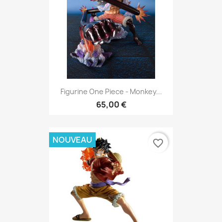
Figurine One Piece - Monkey...
65,00 €
NOUVEAU
favorite_border