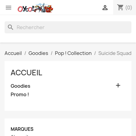
shopping_cart


(0)
search
Accueil
Goodies
Pop ! Collection
Suicide Squad
ACCUEIL

Goodies
Promo !
MARQUES