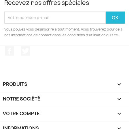
Recevez nos offres spéciales
Vous pouvez vous désinscrire à tout moment. Vous trouverez pour cela
nos informations de contact dans les conditions d'utilisation du site.
Facebook
Twitter
PRODUITS

NOTRE SOCIÉTÉ

VOTRE COMPTE

INFORMATIONS
keyboard_arrow_down