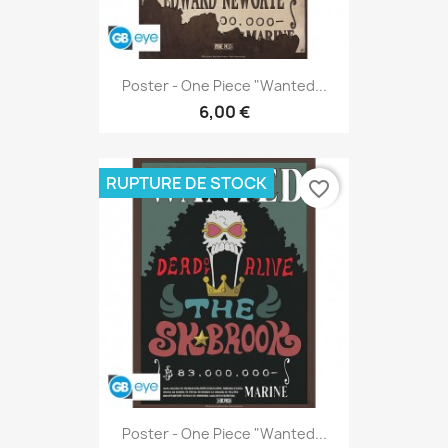
Poster - One Piece "Wanted...
6,00 €
RUPTURE DE STOCK
favorite_border
Poster - One Piece "Wanted...