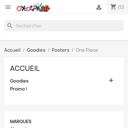
shopping_cart


(0)
search
Accueil
Goodies
Posters
One Piece
ACCUEIL

Goodies
Promo !
MARQUES