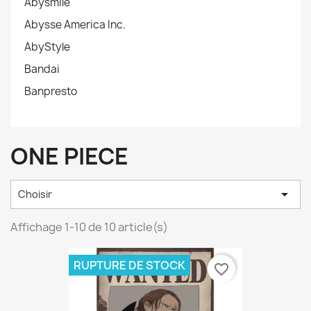
Abysmile
Abysse America Inc.
AbyStyle
Bandai
Banpresto
ONE PIECE

Choisir
Affichage 1-10 de 10 article(s)
RUPTURE DE STOCK
favorite_border