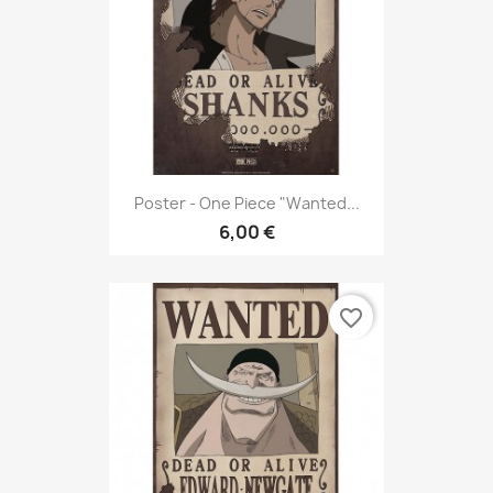
Poster - One Piece "Wanted...
6,00 €
favorite_border