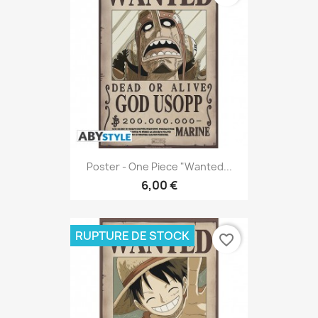
Poster - One Piece "Wanted...
6,00 €
RUPTURE DE STOCK
favorite_border