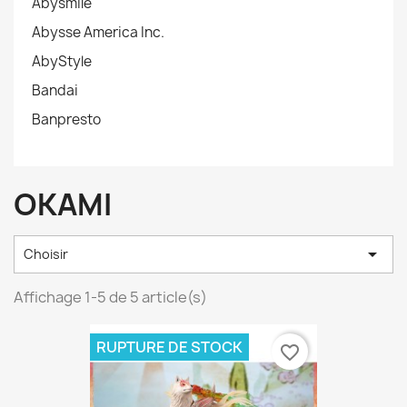
Abysmile
Abysse America Inc.
AbyStyle
Bandai
Banpresto
OKAMI

Choisir
Affichage 1-5 de 5 article(s)
RUPTURE DE STOCK
favorite_border