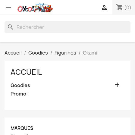
shopping_cart


(0)
search
Accueil
Goodies
Figurines
Okami
ACCUEIL

Goodies
Promo !
MARQUES