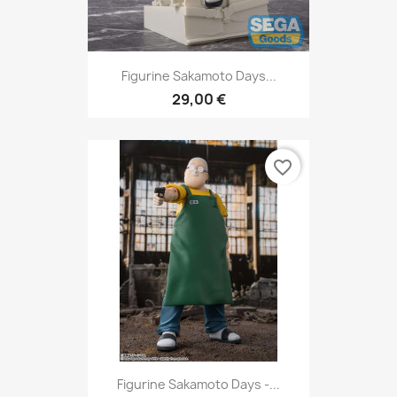
Figurine Sakamoto Days...
29,00 €
favorite_border
Figurine Sakamoto Days -...