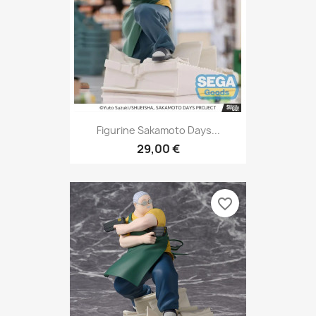
Figurine Sakamoto Days...
29,00 €
favorite_border