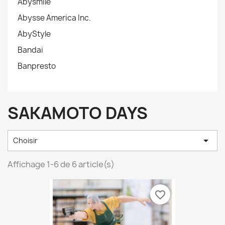
Abysmile
Abysse America Inc.
AbyStyle
Bandai
Banpresto
SAKAMOTO DAYS

Choisir
Affichage 1-6 de 6 article(s)
favorite_border