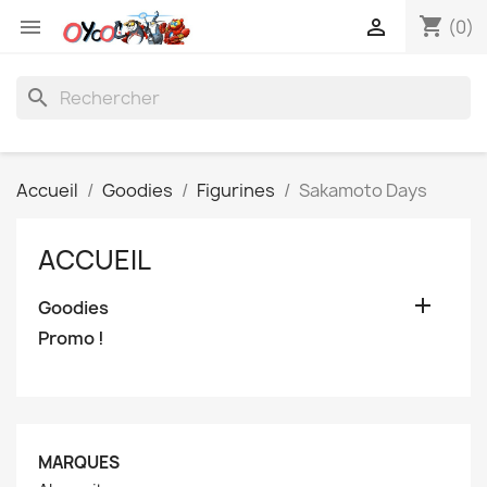
shopping_cart


(0)
search
Accueil
Goodies
Figurines
Sakamoto Days
ACCUEIL

Goodies
Promo !
MARQUES