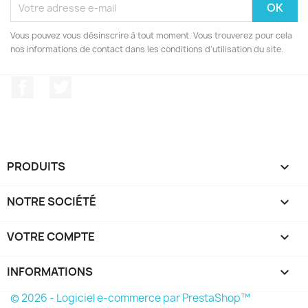
Vous pouvez vous désinscrire à tout moment. Vous trouverez pour cela
nos informations de contact dans les conditions d'utilisation du site.
Facebook
Twitter
PRODUITS

NOTRE SOCIÉTÉ

VOTRE COMPTE

INFORMATIONS
keyboard_arrow_down
© 2026 - Logiciel e-commerce par PrestaShop™