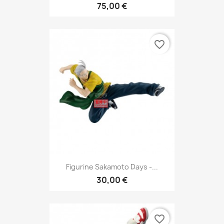
75,00 €
favorite_border
Figurine Sakamoto Days -...
30,00 €
favorite_border