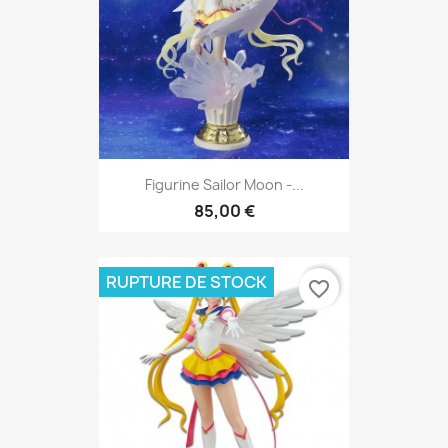
Figurine Sailor Moon -...
85,00 €
RUPTURE DE STOCK
favorite_border