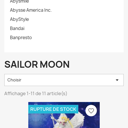
Abysmile
Abysse America Inc.
AbyStyle
Bandai
Banpresto
SAILOR MOON

Choisir
Affichage 1-11 de 11 article(s)
RUPTURE DE STOCK
favorite_border