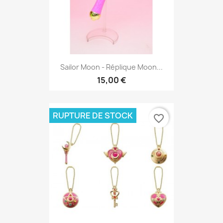
Sailor Moon - Réplique Moon...
15,00 €
RUPTURE DE STOCK
favorite_border