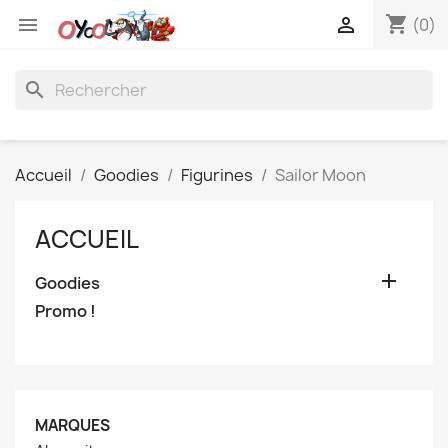
shopping_cart


(0)
search
Accueil
Goodies
Figurines
Sailor Moon
ACCUEIL

Goodies
Promo !
MARQUES