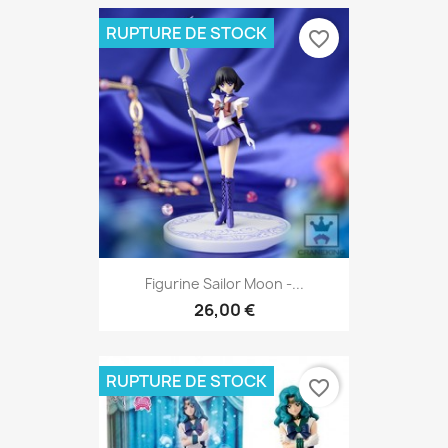
RUPTURE DE STOCK
favorite_border
Figurine Sailor Moon -...
26,00 €
RUPTURE DE STOCK
favorite_border