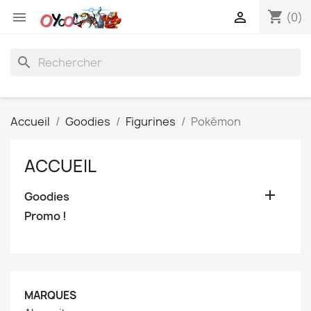
shopping_cart


(0)
search
Accueil
Goodies
Figurines
Pokémon
ACCUEIL

Goodies
Promo !
MARQUES