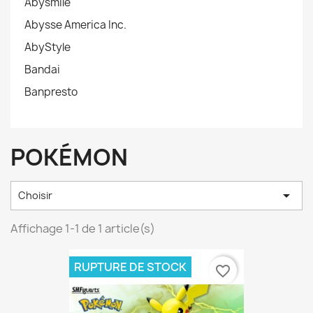
Abysmile
Abysse America Inc.
AbyStyle
Bandai
Banpresto
POKÉMON

Choisir
Affichage 1-1 de 1 article(s)
RUPTURE DE STOCK
favorite_border