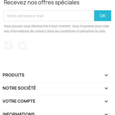
Recevez nos offres spéciales
Vous pouvez vous désinscrire à tout moment. Vous trouverez pour cela
nos informations de contact dans les conditions d'utilisation du site.
Facebook
Twitter
PRODUITS

NOTRE SOCIÉTÉ

VOTRE COMPTE

INFORMATIONS
keyboard_arrow_down