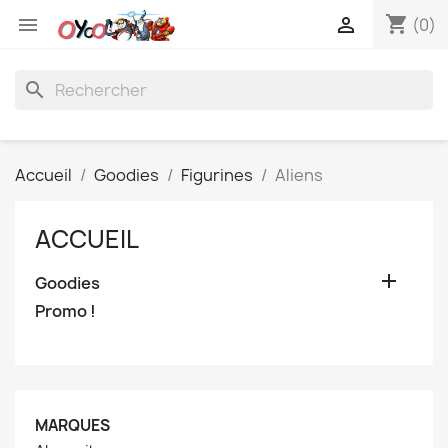
shopping_cart


(0)
search
Accueil
Goodies
Figurines
Aliens
ACCUEIL

Goodies
Promo !
MARQUES