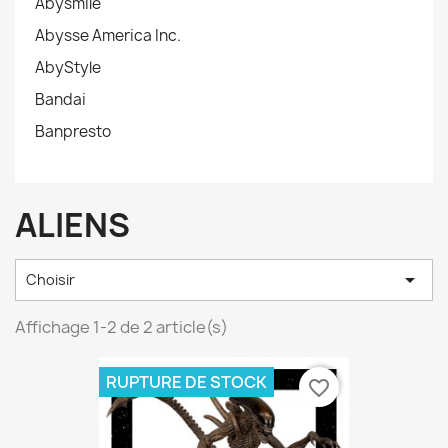
Abysmile
Abysse America Inc.
AbyStyle
Bandai
Banpresto
ALIENS

Choisir
Affichage 1-2 de 2 article(s)
RUPTURE DE STOCK
favorite_border