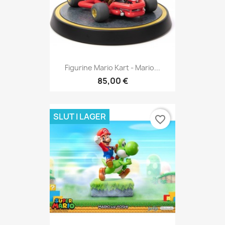
Figurine Mario Kart - Mario...
85,00 €
SLUT I LAGER
favorite_border