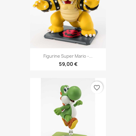
Figurine Super Mario -...
59,00 €
favorite_border