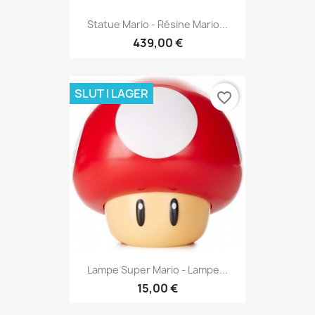
Statue Mario - Résine Mario...
439,00 €
SLUT I LAGER
favorite_border
Lampe Super Mario - Lampe...
15,00 €