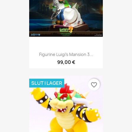
Figurine Luigi's Mansion 3...
99,00 €
SLUT I LAGER
favorite_border