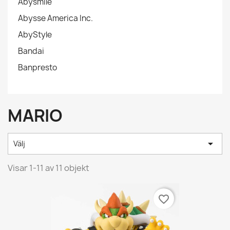
Abysmile
Abysse America Inc.
AbyStyle
Bandai
Banpresto
MARIO

Välj
Visar 1-11 av 11 objekt
favorite_border