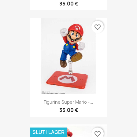
35,00 €
favorite_border
Figurine Super Mario -...
35,00 €
SLUT I LAGER
favorite_border