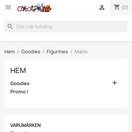
shopping_cart


(0)
search
Hem
Goodies
Figurines
Mario
HEM

Goodies
Promo !
VARUMÄRKEN