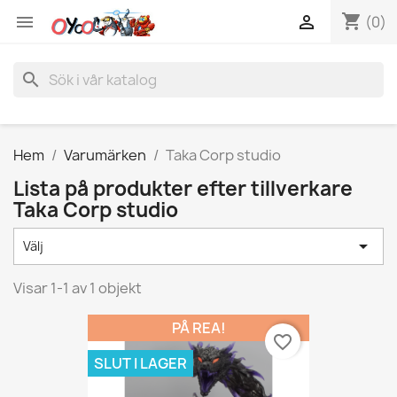
shopping_cart


(0)
search
Hem
Varumärken
Taka Corp studio
Lista på produkter efter tillverkare
Taka Corp studio

Välj
Visar 1-1 av 1 objekt
PÅ REA!
favorite_border
SLUT I LAGER