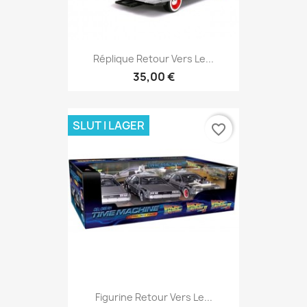
Réplique Retour Vers Le...
35,00 €
SLUT I LAGER
favorite_border
Figurine Retour Vers Le...