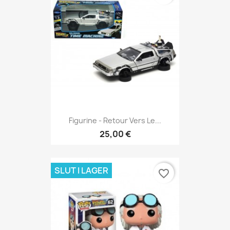
Figurine - Retour Vers Le...
25,00 €
SLUT I LAGER
favorite_border