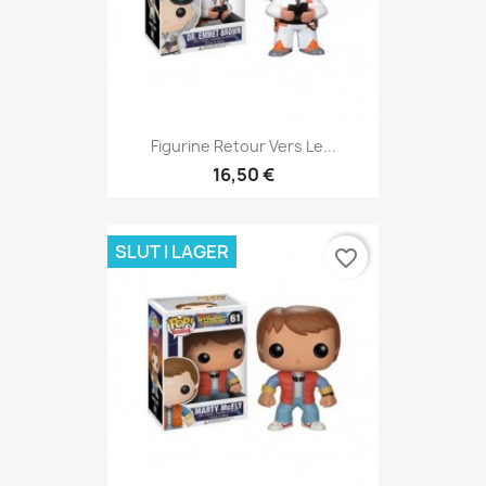
Figurine Retour Vers Le...
16,50 €
SLUT I LAGER
favorite_border