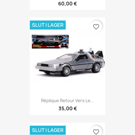
60,00 €
SLUT I LAGER
favorite_border
Réplique Retour Vers Le...
35,00 €
SLUT I LAGER
favorite_border