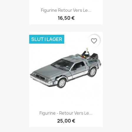
Figurine Retour Vers Le...
16,50 €
SLUT I LAGER
favorite_border
Figurine - Retour Vers Le...
25,00 €