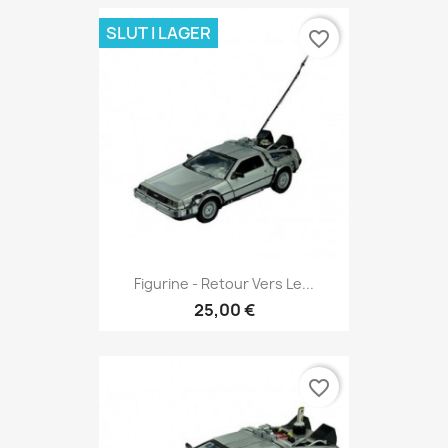
SLUT I LAGER
favorite_border
Figurine - Retour Vers Le...
25,00 €
favorite_border