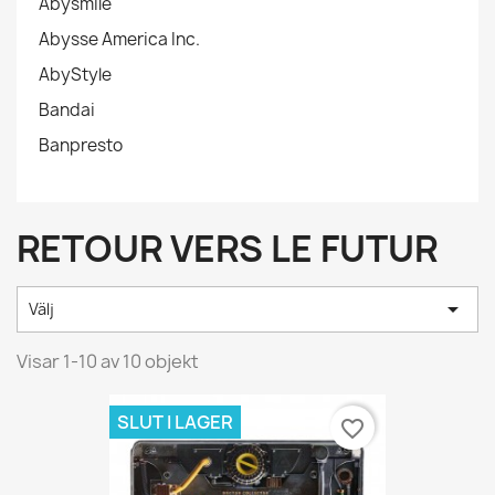
Abysmile
Abysse America Inc.
AbyStyle
Bandai
Banpresto
RETOUR VERS LE FUTUR

Välj
Visar 1-10 av 10 objekt
SLUT I LAGER
favorite_border