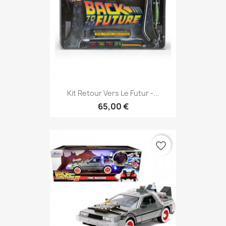
Kit Retour Vers Le Futur -...
65,00 €
favorite_border