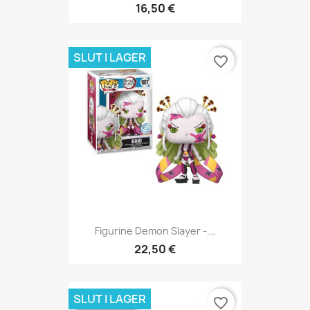
16,50 €
SLUT I LAGER
favorite_border
Figurine Demon Slayer -...
22,50 €
SLUT I LAGER
favorite_border