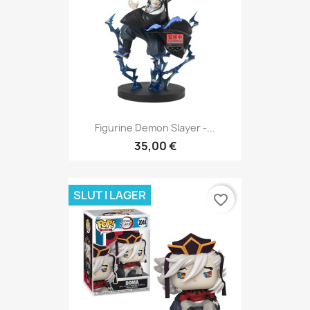
Figurine Demon Slayer -...
35,00 €
SLUT I LAGER
favorite_border