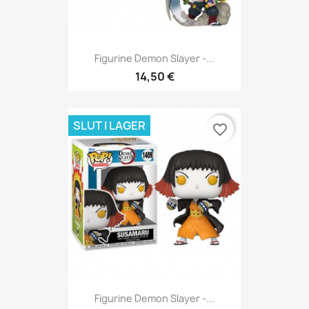
Figurine Demon Slayer -...
14,50 €
SLUT I LAGER
favorite_border
Figurine Demon Slayer -...