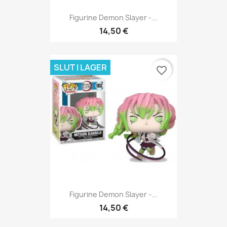
Figurine Demon Slayer -...
14,50 €
SLUT I LAGER
favorite_border
Figurine Demon Slayer -...
14,50 €