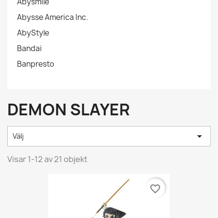
Abysmile
Abysse America Inc.
AbyStyle
Bandai
Banpresto
DEMON SLAYER

Välj
Visar 1-12 av 21 objekt
favorite_border