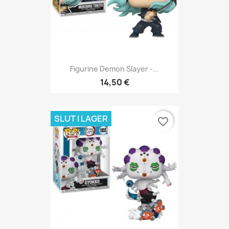
Figurine Demon Slayer -...
14,50 €
SLUT I LAGER
favorite_border