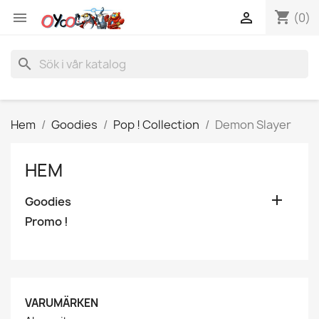
shopping_cart


(0)
search
Hem
Goodies
Pop ! Collection
Demon Slayer
HEM

Goodies
Promo !
VARUMÄRKEN