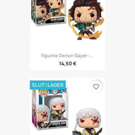
Figurine Demon Slayer -...
14,50 €
SLUT I LAGER
favorite_border