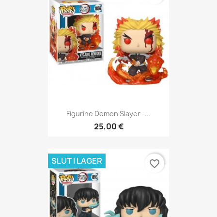
Figurine Demon Slayer -...
25,00 €
SLUT I LAGER
favorite_border