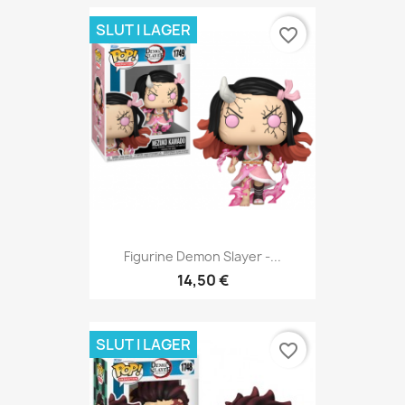
SLUT I LAGER
favorite_border
Figurine Demon Slayer -...
14,50 €
SLUT I LAGER
favorite_border