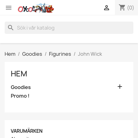
shopping_cart


(0)
search
Hem
Goodies
Figurines
John Wick
HEM

Goodies
Promo !
VARUMÄRKEN