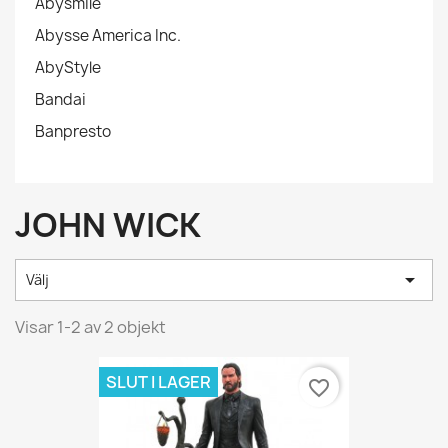
Abysmile
Abysse America Inc.
AbyStyle
Bandai
Banpresto
JOHN WICK

Välj
Visar 1-2 av 2 objekt
SLUT I LAGER
favorite_border