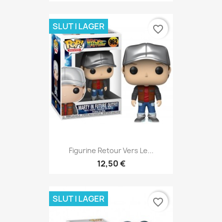
SLUT I LAGER
favorite_border
Figurine Retour Vers Le...
12,50 €
SLUT I LAGER
favorite_border