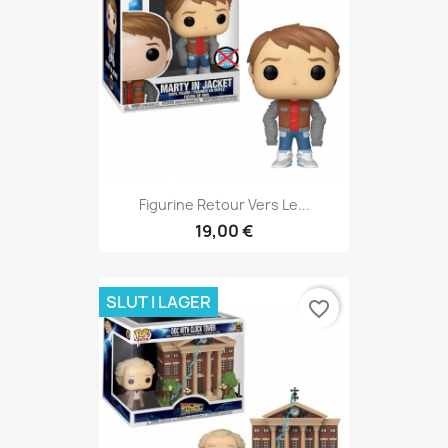
Figurine Retour Vers Le...
19,00 €
SLUT I LAGER
favorite_border