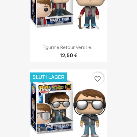
Figurine Retour Vers Le...
12,50 €
SLUT I LAGER
favorite_border