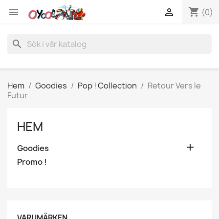
shopping_cart


(0)
search
Hem
Goodies
Pop ! Collection
Retour Vers le
Futur
HEM

Goodies
Promo !
VARUMÄRKEN