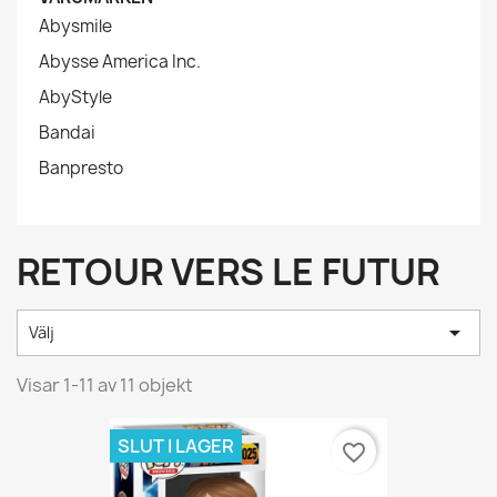
Abysmile
Abysse America Inc.
AbyStyle
Bandai
Banpresto
RETOUR VERS LE FUTUR

Välj
Visar 1-11 av 11 objekt
SLUT I LAGER
favorite_border