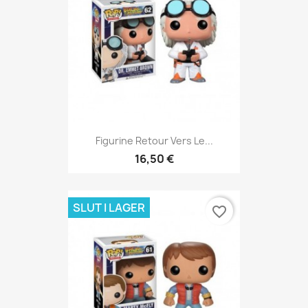
Figurine Retour Vers Le...
16,50 €
SLUT I LAGER
favorite_border