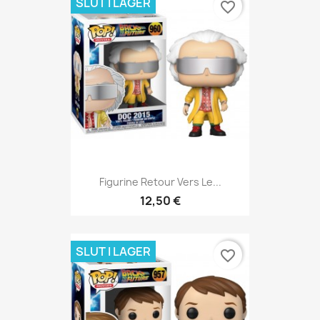
SLUT I LAGER
favorite_border
Figurine Retour Vers Le...
12,50 €
SLUT I LAGER
favorite_border