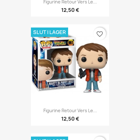
Figurine Retour Vers Le...
12,50 €
SLUT I LAGER
favorite_border
Figurine Retour Vers Le...
12,50 €