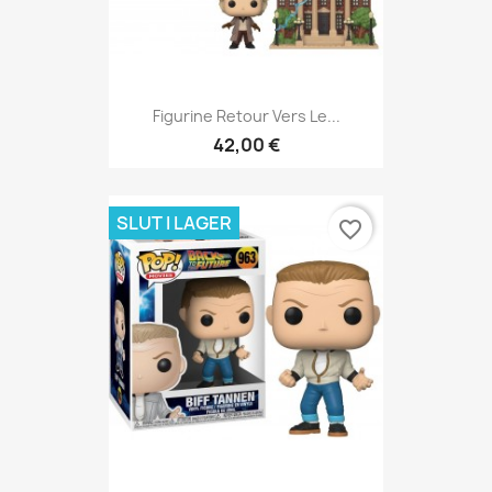
Figurine Retour Vers Le...
42,00 €
SLUT I LAGER
favorite_border