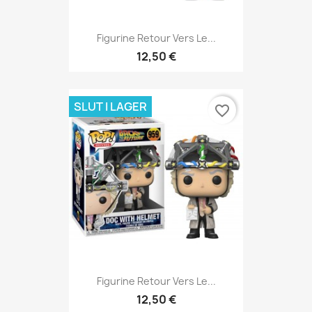
Figurine Retour Vers Le...
12,50 €
SLUT I LAGER
favorite_border
Figurine Retour Vers Le...
12,50 €