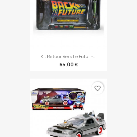
Kit Retour Vers Le Futur -...
65,00 €
favorite_border