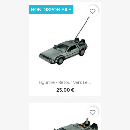
NON DISPONIBILE
favorite_border
Figurine - Retour Vers Le...
25,00 €
favorite_border