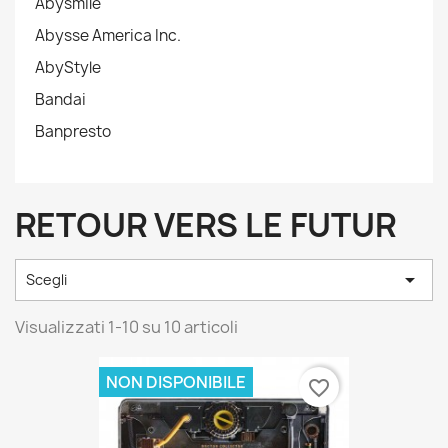
Abysmile
Abysse America Inc.
AbyStyle
Bandai
Banpresto
RETOUR VERS LE FUTUR

Scegli
Visualizzati 1-10 su 10 articoli
NON DISPONIBILE
favorite_border