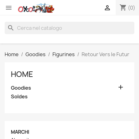
shopping_cart


(0)
search
Home
Goodies
Figurines
Retour Vers le Futur
HOME

Goodies
Soldes
MARCHI