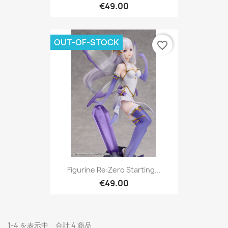
€49.00
OUT-OF-STOCK
favorite_border
Figurine Re:Zero Starting...
€49.00
1-4 を表示中 合計 4 商品