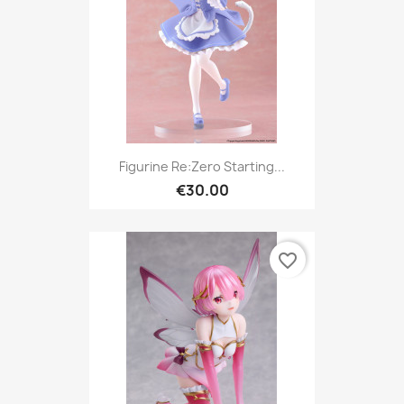
Figurine Re:Zero Starting...
€30.00
favorite_border