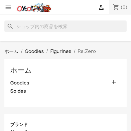
shopping_cart


(0)
search
ホーム
Goodies
Figurines
Re:Zero
ホーム

Goodies
Soldes
ブランド