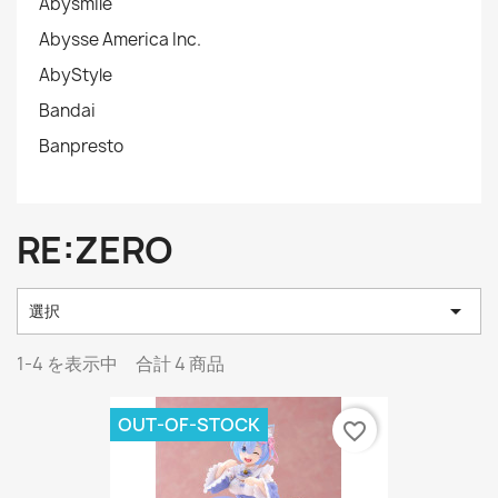
Abysmile
Abysse America Inc.
AbyStyle
Bandai
Banpresto
RE:ZERO

選択
1-4 を表示中 合計 4 商品
OUT-OF-STOCK
favorite_border