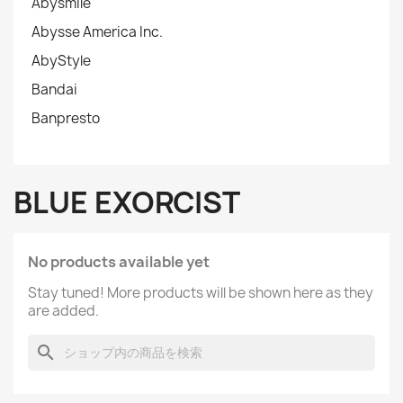
Abysmile
Abysse America Inc.
AbyStyle
Bandai
Banpresto
BLUE EXORCIST
No products available yet
Stay tuned! More products will be shown here as they
are added.
search