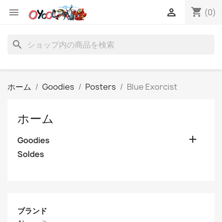
shopping_cart


(0)
search
ホーム
Goodies
Posters
Blue Exorcist
ホーム

Goodies
Soldes
ブランド