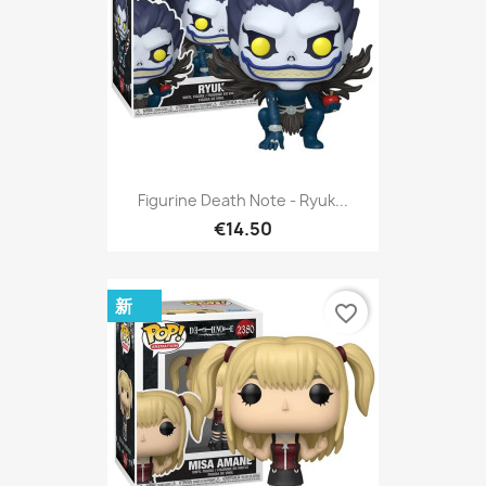
Figurine Death Note - Ryuk...
€14.50
新
favorite_border