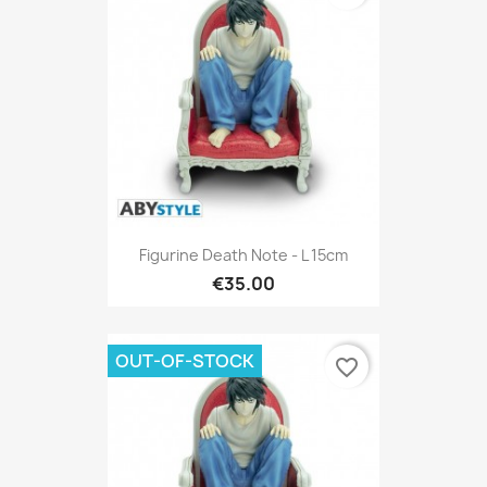
Figurine Death Note - L 15cm
€35.00
OUT-OF-STOCK
favorite_border