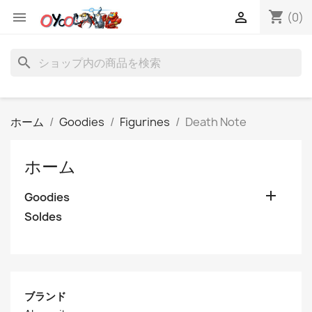
shopping_cart


(0)
search
ホーム
Goodies
Figurines
Death Note
ホーム

Goodies
Soldes
ブランド