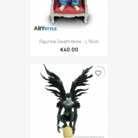
Figurine Death Note - L 15cm
€40.00
favorite_border