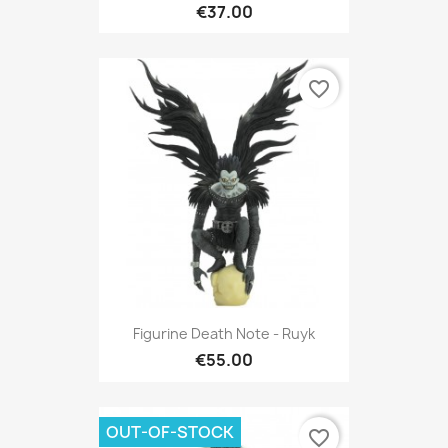
€37.00
favorite_border
Figurine Death Note - Ruyk
€55.00
OUT-OF-STOCK
favorite_border