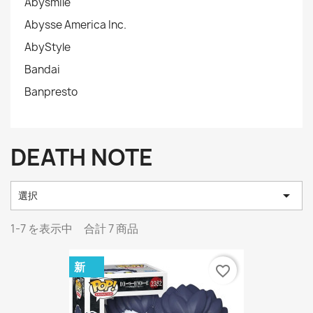
Abysmile
Abysse America Inc.
AbyStyle
Bandai
Banpresto
DEATH NOTE

選択
1-7 を表示中 合計 7 商品
新
favorite_border