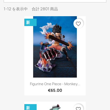
1-12 を表示中 合計 2801 商品
新
favorite_border
Figurine One Piece - Monkey...
€65.00
新
favorite_border