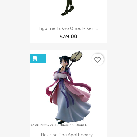
Figurine Tokyo Ghoul - Ken...
€39.00
新
favorite_border
Figurine The Apothecary...