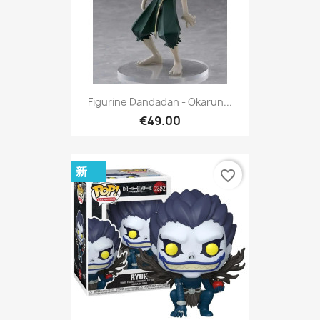
Figurine Dandadan - Okarun...
€49.00
新
favorite_border