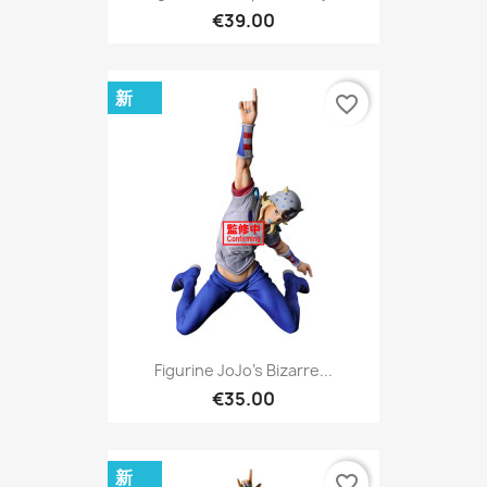
€39.00
新
favorite_border
Figurine JoJo's Bizarre...
€35.00
新
favorite_border