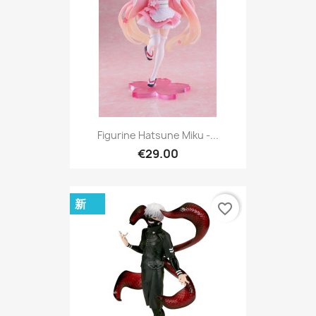
Figurine Hatsune Miku -...
€29.00
新
favorite_border