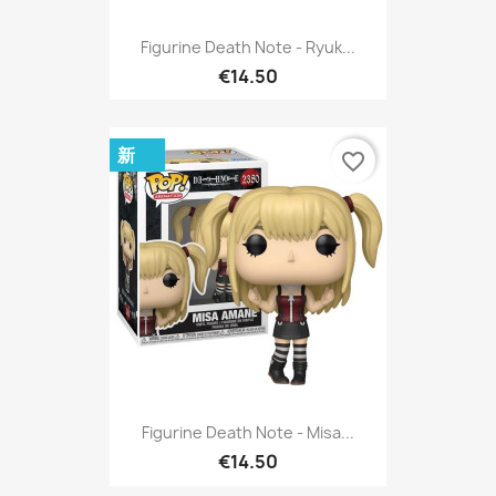
Figurine Death Note - Ryuk...
€14.50
新
favorite_border
Figurine Death Note - Misa...
€14.50