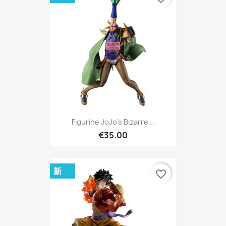
Figurine JoJo's Bizarre...
€35.00
新
favorite_border