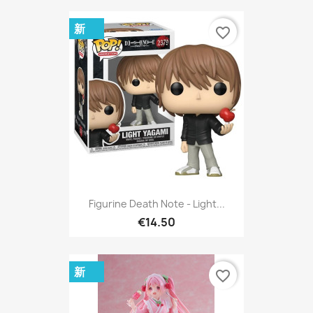
新
favorite_border
Figurine Death Note - Light...
€14.50
新
favorite_border