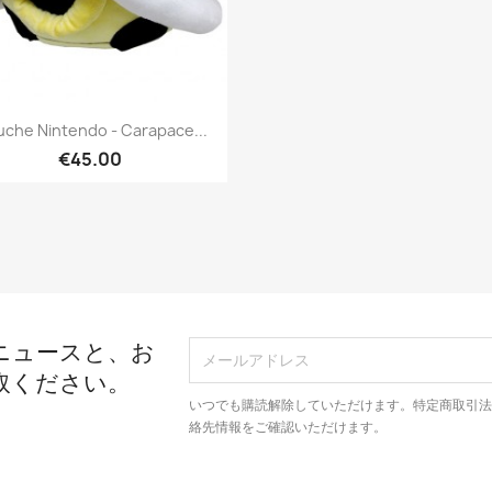
簡易表示

uche Nintendo - Carapace...
€45.00
ニュースと、お
取ください。
いつでも購読解除していただけます。特定商取引
絡先情報をご確認いただけます。