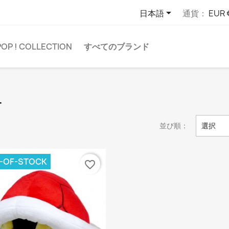

日本語
通貨：
EUR 
POP ! COLLECTION
すべてのブランド
r
並び順：
選択
-OF-STOCK
favorite_border