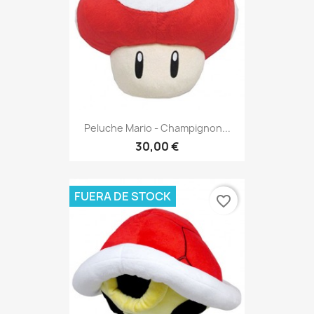
Peluche Mario - Champignon...
30,00 €
FUERA DE STOCK
favorite_border