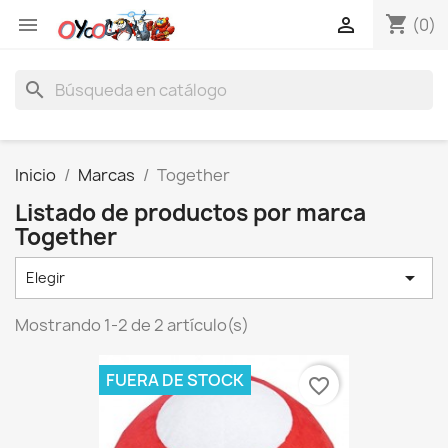
shopping_cart


(0)
search
Inicio
Marcas
Together
Listado de productos por marca
Together

Elegir
Mostrando 1-2 de 2 artículo(s)
FUERA DE STOCK
favorite_border