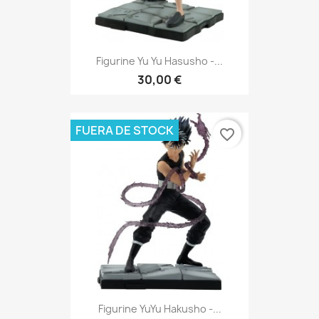
Figurine Yu Yu Hasusho -...
30,00 €
FUERA DE STOCK
favorite_border
Figurine YuYu Hakusho -...