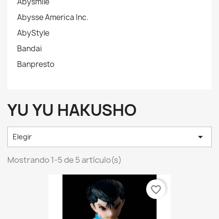
Abysmile
Abysse America Inc.
AbyStyle
Bandai
Banpresto
YU YU HAKUSHO

Elegir
Mostrando 1-5 de 5 artículo(s)
favorite_border