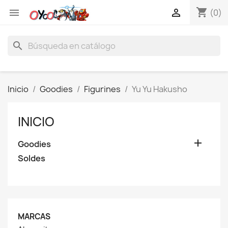
shopping_cart


(0)
search
Inicio
Goodies
Figurines
Yu Yu Hakusho
INICIO

Goodies
Soldes
MARCAS