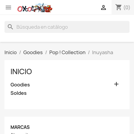
shopping_cart


(0)
search
Inicio
Goodies
Pop ! Collection
Inuyasha
INICIO

Goodies
Soldes
MARCAS