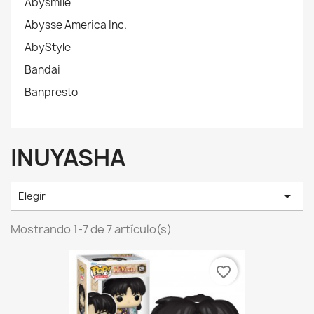
Abysmile
Abysse America Inc.
AbyStyle
Bandai
Banpresto
INUYASHA

Elegir
Mostrando 1-7 de 7 artículo(s)
favorite_border