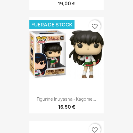
19,00 €
FUERA DE STOCK
favorite_border
Figurine Inuyasha - Kagome...
16,50 €
favorite_border