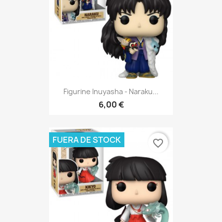
Figurine Inuyasha - Naraku...
6,00 €
FUERA DE STOCK
favorite_border