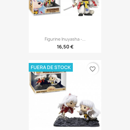
Figurine Inuyasha -...
16,50 €
FUERA DE STOCK
favorite_border