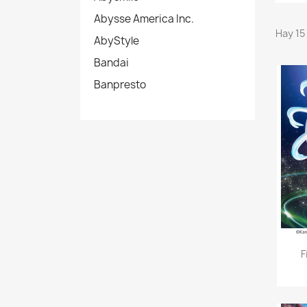
Abysse America Inc.
Hay 15
AbyStyle
Bandai
Banpresto
F