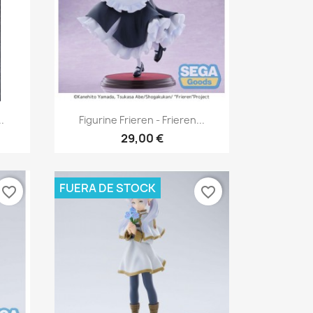
Vista rápida

.
Figurine Frieren - Frieren...
29,00 €
FUERA DE STOCK
favorite_border
favorite_border