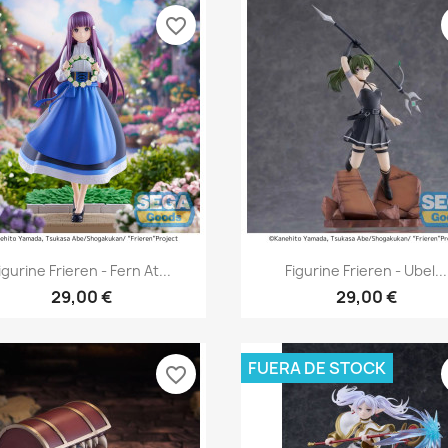
favorite_border
Vista rápida
Vista rápida


igurine Frieren - Fern At...
Figurine Frieren - Ubel...
29,00 €
29,00 €
FUERA DE STOCK
favorite_border