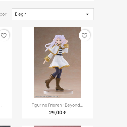

por:
Elegir
favorite_border
favorite_border
Vista rápida

.
Figurine Frieren : Beyond...
29,00 €