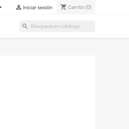
shopping_cart


Carrito
(0)
Iniciar sesión
search