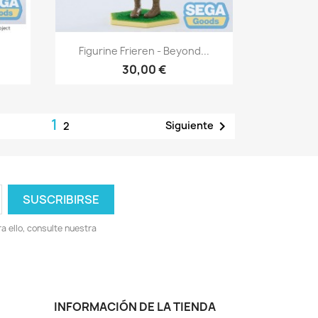
Vista rápida

Figurine Frieren - Beyond...
30,00 €
1

Siguiente
2
 ello, consulte nuestra
INFORMACIÓN DE LA TIENDA