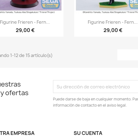
Vista rápida
Vista rápida


Figurine Frieren - Fern...
Figurine Frieren - Fern...
29,00 €
29,00 €
ndo 1-12 de 15 artículo(s)
uestras
 y ofertas
Puede darse de baja en cualquier momento. Para
información de contacto en el aviso legal.
TRA EMPRESA
SU CUENTA