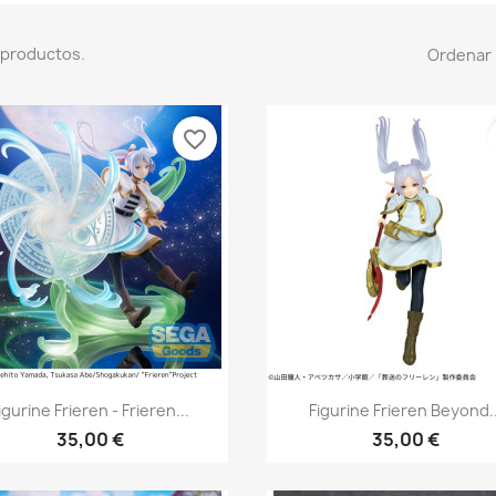
 productos.
Ordenar 
favorite_border
Vista rápida
Vista rápida


igurine Frieren - Frieren...
Figurine Frieren Beyond..
35,00 €
35,00 €