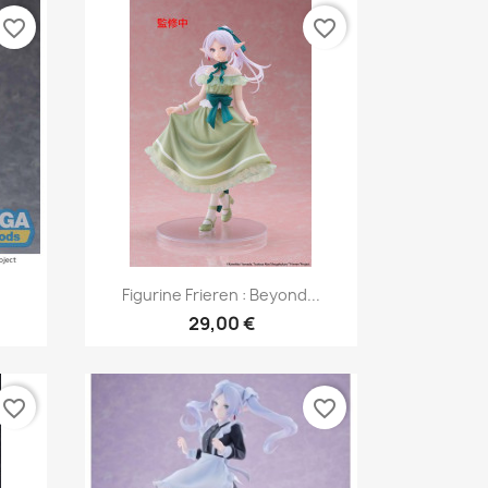
favorite_border
favorite_border
Vista rápida

Figurine Frieren : Beyond...
29,00 €
favorite_border
favorite_border