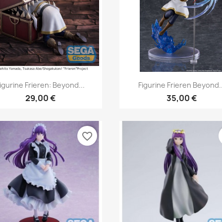
Vista rápida
Vista rápida


igurine Frieren: Beyond...
Figurine Frieren Beyond..
29,00 €
35,00 €
favorite_border