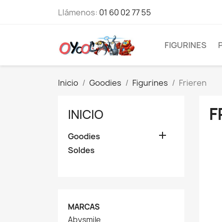
Llámenos:
01 60 02 77 55
FIGURINES
Inicio
Goodies
Figurines
Frieren
F
INICIO

Goodies
Soldes
MARCAS
Abysmile