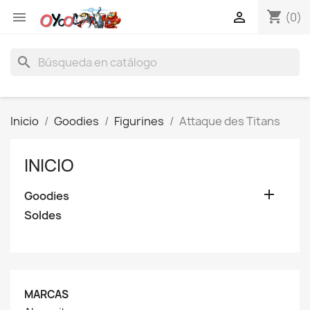
shopping_cart


(0)
search
Inicio
Goodies
Figurines
Attaque des Titans
INICIO

Goodies
Soldes
MARCAS