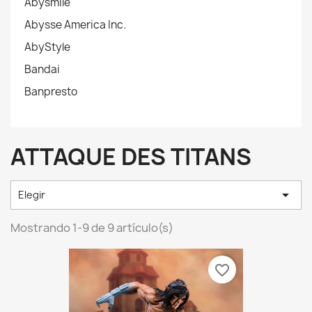
Abysmile
Abysse America Inc.
AbyStyle
Bandai
Banpresto
ATTAQUE DES TITANS

Elegir
Mostrando 1-9 de 9 artículo(s)
favorite_border