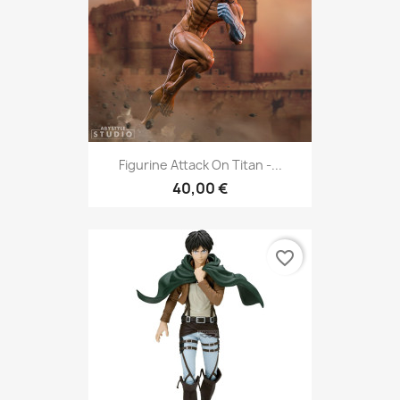
Figurine Attack On Titan -...
40,00 €
favorite_border