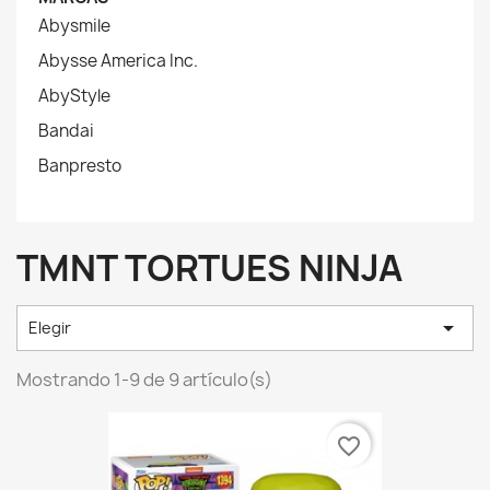
Abysmile
Abysse America Inc.
AbyStyle
Bandai
Banpresto
TMNT TORTUES NINJA

Elegir
Mostrando 1-9 de 9 artículo(s)
favorite_border