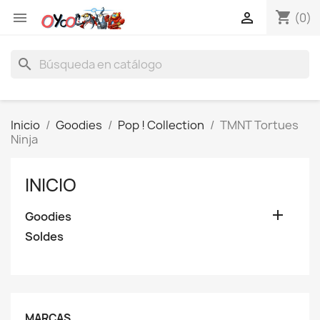
shopping_cart


(0)
search
Inicio
Goodies
Pop ! Collection
TMNT Tortues
Ninja
INICIO

Goodies
Soldes
MARCAS