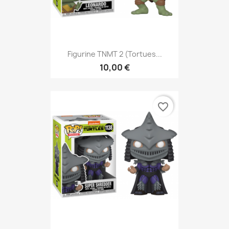
Figurine TNMT 2 (Tortues...
10,00 €
favorite_border