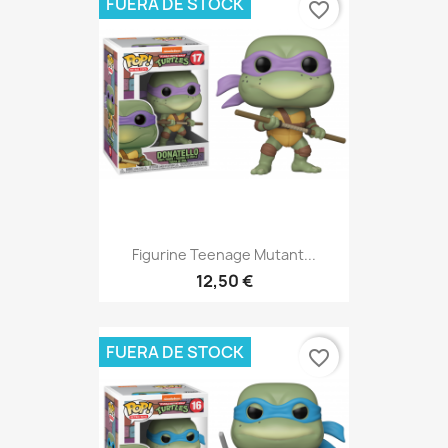
FUERA DE STOCK
favorite_border
Figurine Teenage Mutant...
12,50 €
FUERA DE STOCK
favorite_border