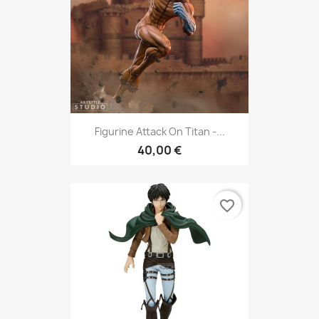
Figurine Attack On Titan -...
40,00 €
favorite_border