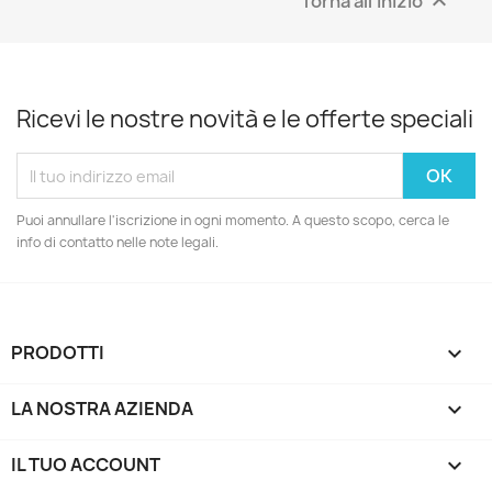
Torna all'inizio

Ricevi le nostre novità e le offerte speciali
Puoi annullare l'iscrizione in ogni momento. A questo scopo, cerca le
info di contatto nelle note legali.
PRODOTTI

LA NOSTRA AZIENDA

IL TUO ACCOUNT
