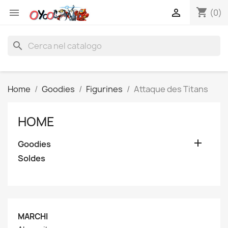
shopping_cart


(0)
search
Home
Goodies
Figurines
Attaque des Titans
HOME

Goodies
Soldes
MARCHI