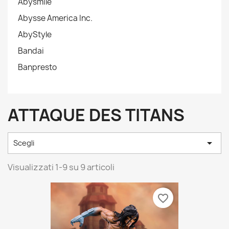
Abysmile
Abysse America Inc.
AbyStyle
Bandai
Banpresto
ATTAQUE DES TITANS

Scegli
Visualizzati 1-9 su 9 articoli
favorite_border