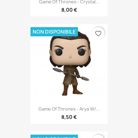
Game Of Thrones - Crystal...
8,00 €
NON DISPONIBILE
favorite_border
Game Of Thrones - Arya W/...
8,50 €