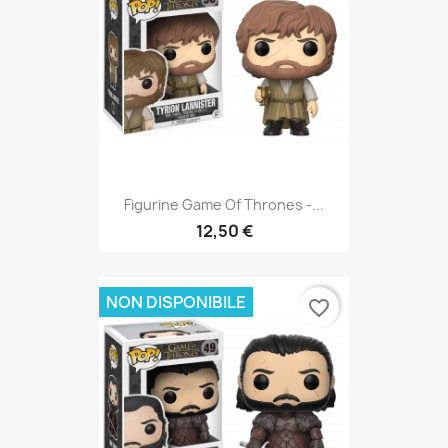
Figurine Game Of Thrones -...
12,50 €
NON DISPONIBILE
favorite_border