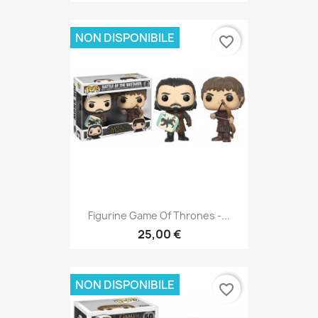
NON DISPONIBILE
favorite_border
Figurine Game Of Thrones -...
25,00 €
NON DISPONIBILE
favorite_border