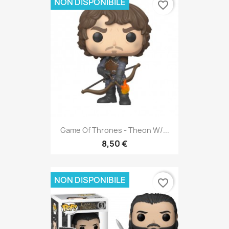
NON DISPONIBILE
favorite_border
Game Of Thrones - Theon W/...
8,50 €
NON DISPONIBILE
favorite_border