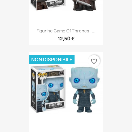
Figurine Game Of Thrones -...
12,50 €
NON DISPONIBILE
favorite_border