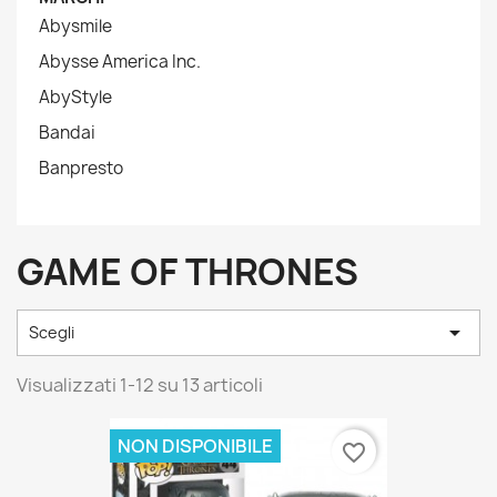
Abysmile
Abysse America Inc.
AbyStyle
Bandai
Banpresto
GAME OF THRONES

Scegli
Visualizzati 1-12 su 13 articoli
NON DISPONIBILE
favorite_border