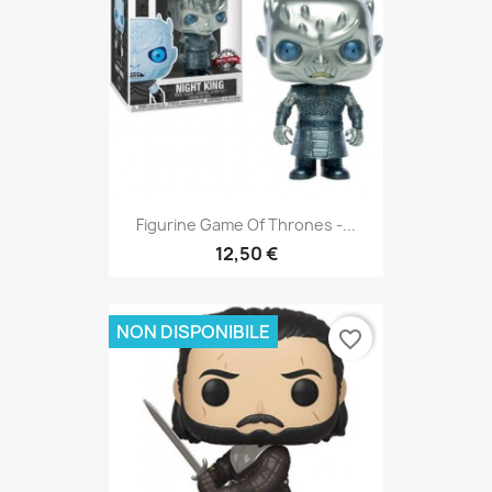
Figurine Game Of Thrones -...
12,50 €
NON DISPONIBILE
favorite_border