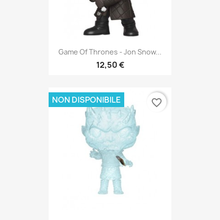
Game Of Thrones - Jon Snow...
12,50 €
NON DISPONIBILE
favorite_border