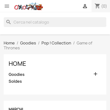
shopping_cart


(0)
search
Home
Goodies
Pop ! Collection
Game of
Thrones
HOME

Goodies
Soldes
MARCHI