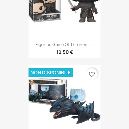
Figurine Game Of Thrones -...
12,50 €
NON DISPONIBILE
favorite_border