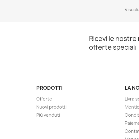
Visuali
Ricevi le nostre 
offerte speciali
PRODOTTI
LA N
Offerte
Livrai
Nuovi prodotti
Mentio
Più venduti
Condit
Paieme
Contat