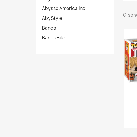
Abysse America Inc.
Ci son
AbyStyle
Bandai
Banpresto
F