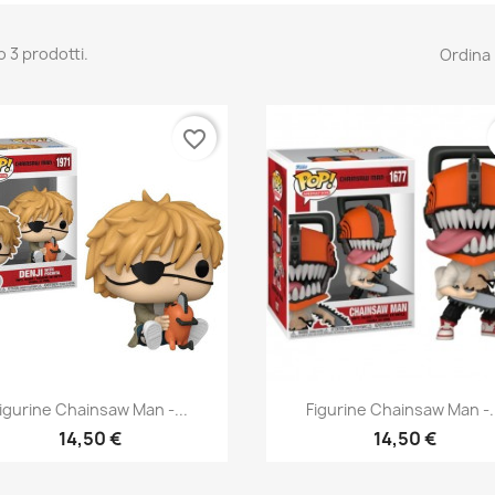
o 3 prodotti.
Ordina 
favorite_border
Anteprima
Anteprima


igurine Chainsaw Man -...
Figurine Chainsaw Man -.
14,50 €
14,50 €