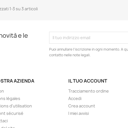
zzati 1-3 su 3 articoli
novità e le
Puoi annullare l'iscrizione in ogni momento. A qu
contatto nelle note legali.
OSTRA AZIENDA
IL TUO ACCOUNT
son
Tracciamento ordine
ns légales
Accedi
ions d'utilisation
Crea account
nt sécurisé
I miei avvisi
taci