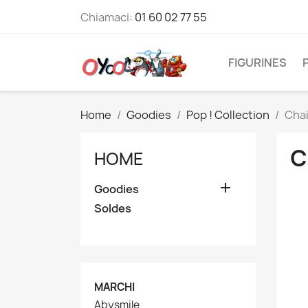
Chiamaci:
01 60 02 77 55
FIGURINES
Home
Goodies
Pop ! Collection
Cha
C
HOME

Goodies
Soldes
MARCHI
Abysmile