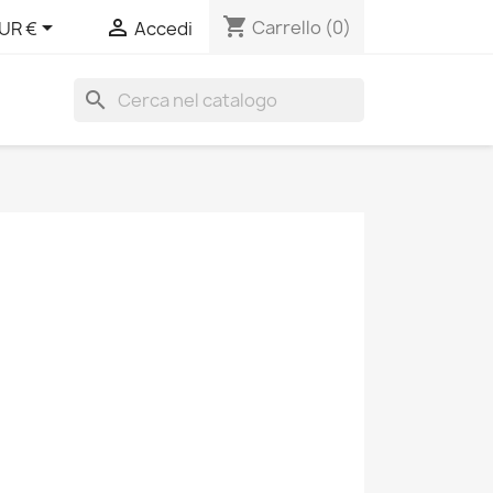
shopping_cart


Carrello
(0)
UR €
Accedi
search