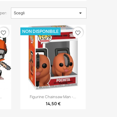

per:
Scegli
NON DISPONIBILE
favorite_border
favorite_border
Anteprima

..
Figurine Chainsaw Man -...
14,50 €