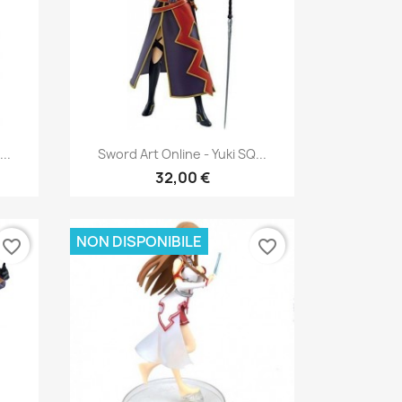
Anteprima

..
Sword Art Online - Yuki SQ...
32,00 €
NON DISPONIBILE
favorite_border
favorite_border