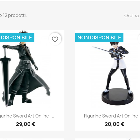
o 12 prodotti.
Ordina 
 DISPONIBILE
NON DISPONIBILE
favorite_border
Anteprima
Anteprima


gurine Sword Art Online -...
Figurine Sword Art Online -
29,00 €
20,00 €