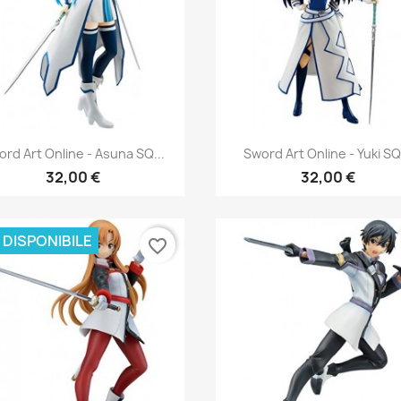
Anteprima
Anteprima


rd Art Online - Asuna SQ...
Sword Art Online - Yuki SQ.
32,00 €
32,00 €
 DISPONIBILE
favorite_border