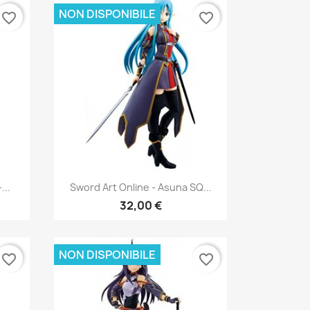
NON DISPONIBILE
favorite_border
favorite_border
Anteprima

...
Sword Art Online - Asuna SQ...
32,00 €
NON DISPONIBILE
favorite_border
favorite_border