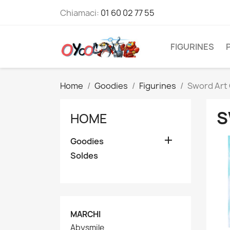
Chiamaci:
01 60 02 77 55
FIGURINES
Home
Goodies
Figurines
Sword Art 
S
HOME

Goodies
Soldes
MARCHI
Abysmile