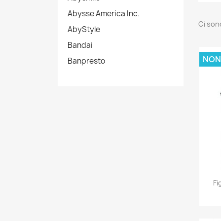
Abysse America Inc.
Ci son
AbyStyle
Bandai
NON
Banpresto
Fi