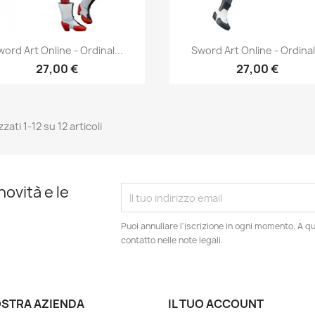
Anteprima
Anteprima


word Art Online - Ordinal...
Sword Art Online - Ordinal.
27,00 €
27,00 €
zzati 1-12 su 12 articoli
novità e le
Puoi annullare l'iscrizione in ogni momento. A qu
contatto nelle note legali.
OSTRA AZIENDA
IL TUO ACCOUNT