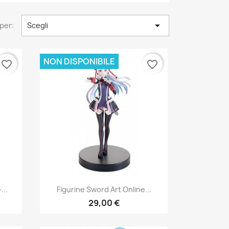

per:
Scegli
NON DISPONIBILE
favorite_border
favorite_border
Anteprima

...
Figurine Sword Art Online...
29,00 €