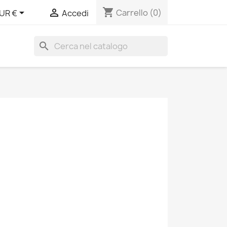
shopping_cart


Carrello
(0)
UR €
Accedi
search