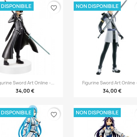
 DISPONIBILE
NON DISPONIBILE
favorite_border
Anteprima
Anteprima


gurine Sword Art Online -...
Figurine Sword Art Online -
34,00 €
34,00 €
 DISPONIBILE
NON DISPONIBILE
favorite_border