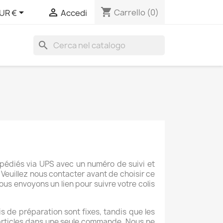
shopping_cart


Carrello
(0)
UR €
Accedi
search
xpédiés via UPS avec un numéro de suivi et
 Veuillez nous contacter avant de choisir ce
vous envoyons un lien pour suivre votre colis
ais de préparation sont fixes, tandis que les
 articles dans une seule commande. Nous ne