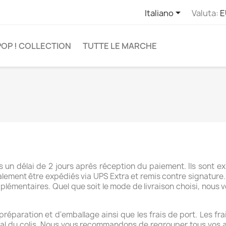

Italiano
Valuta:
E
POP ! COLLECTION
TUTTE LE MARCHE
 un délai de 2 jours après réception du paiement. Ils sont e
lement être expédiés via UPS Extra et remis contre signature.
upplémentaires. Quel que soit le mode de livraison choisi, nous 
 préparation et d'emballage ainsi que les frais de port. Les fr
 total du colis. Nous vous recommandons de regrouper tous vos