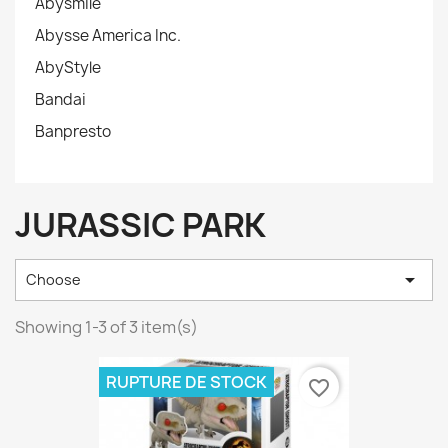
Abysmile
Abysse America Inc.
AbyStyle
Bandai
Banpresto
JURASSIC PARK

Choose
Showing 1-3 of 3 item(s)
RUPTURE DE STOCK
favorite_border