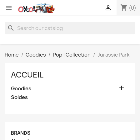
shopping_cart


(0)
search
Home
Goodies
Pop ! Collection
Jurassic Park
ACCUEIL

Goodies
Soldes
BRANDS