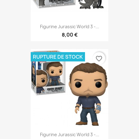
Figurine Jurassic World 3 -...
8,00 €
RUPTURE DE STOCK
favorite_border
Figurine Jurassic World 3 -...