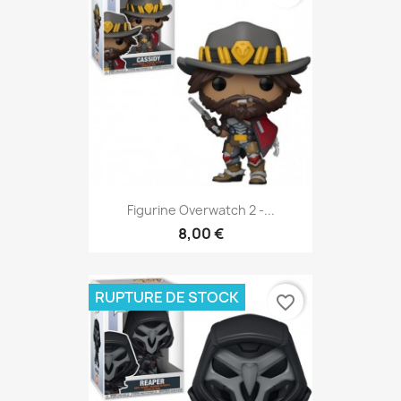
Figurine Overwatch 2 -...
8,00 €
RUPTURE DE STOCK
favorite_border