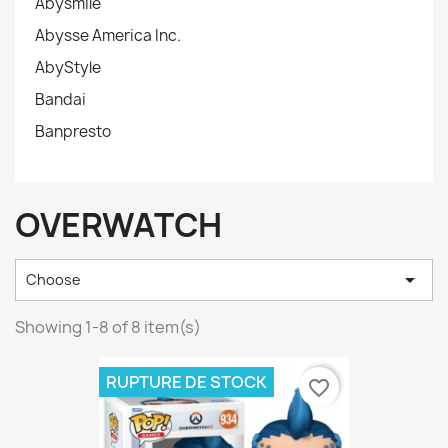
Abysmile
Abysse America Inc.
AbyStyle
Bandai
Banpresto
OVERWATCH

Choose
Showing 1-8 of 8 item(s)
RUPTURE DE STOCK
favorite_border