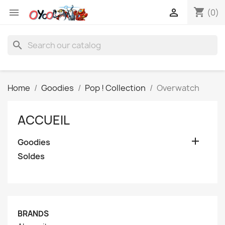
shopping_cart


(0)
search
Home
Goodies
Pop ! Collection
Overwatch
ACCUEIL

Goodies
Soldes
BRANDS