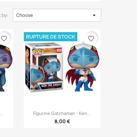

 by:
Choose
RUPTURE DE STOCK
favorite_border
favorite_border
Quick view

..
Figurine Gatchaman - Ken...
8,00 €