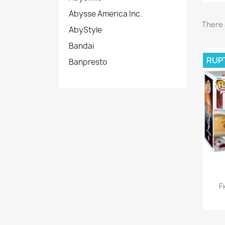
Abysse America Inc.
There 
AbyStyle
Bandai
RUP
Banpresto
F