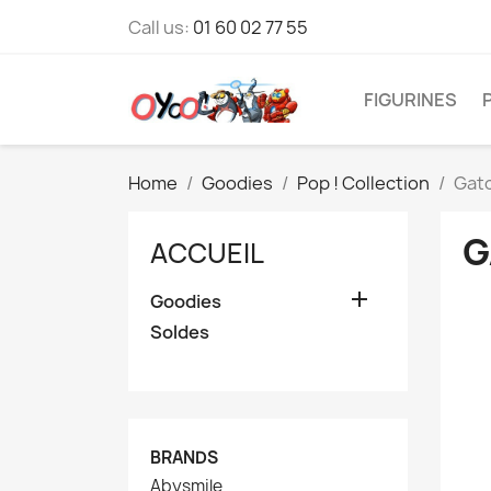
Call us:
01 60 02 77 55
FIGURINES
Home
Goodies
Pop ! Collection
Gat
G
ACCUEIL

Goodies
Soldes
BRANDS
Abysmile