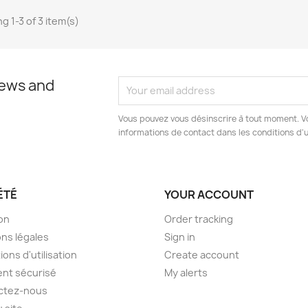
g 1-3 of 3 item(s)
news and
Vous pouvez vous désinscrire à tout moment. V
informations de contact dans les conditions d'ut
ÉTÉ
YOUR ACCOUNT
son
Order tracking
ns légales
Sign in
ions d'utilisation
Create account
nt sécurisé
My alerts
ctez-nous