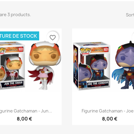
are 3 products.
Sort
TURE DE STOCK
favorite_border
Quick view
Quick view


igurine Gatchaman - Jun...
Figurine Gatchaman - Joe.
8,00 €
8,00 €