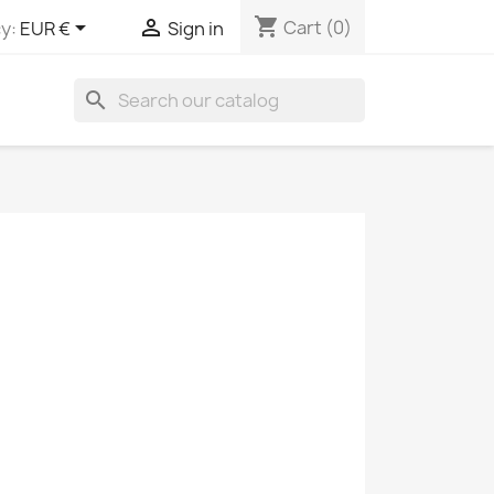
shopping_cart


Cart
(0)
y:
EUR €
Sign in
search