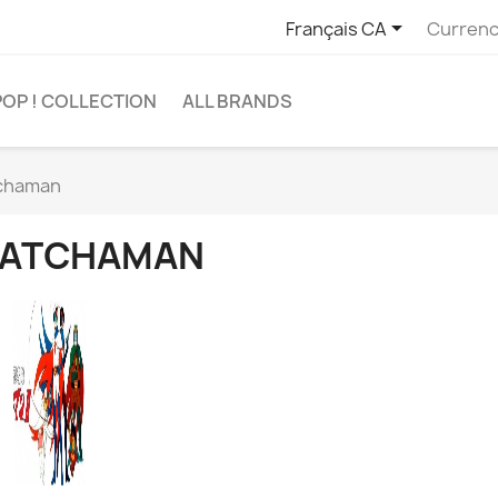

Français CA
Currenc
POP ! COLLECTION
ALL BRANDS
chaman
ATCHAMAN