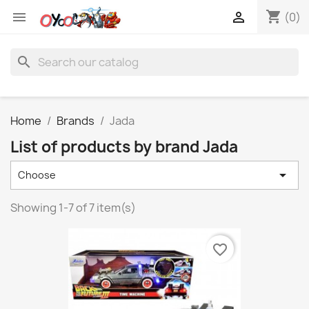
shopping_cart


(0)
search
Home
Brands
Jada
List of products by brand Jada

Choose
Showing 1-7 of 7 item(s)
favorite_border