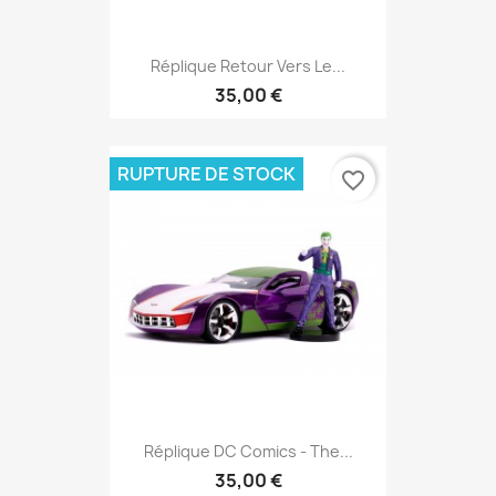
Réplique Retour Vers Le...
35,00 €
RUPTURE DE STOCK
favorite_border
Réplique DC Comics - The...
35,00 €