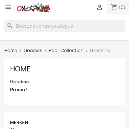
shopping_cart


(0)
search
Home
Goodies
Pop ! Collection
Gremlins
HOME

Goodies
Promo !
MERKEN