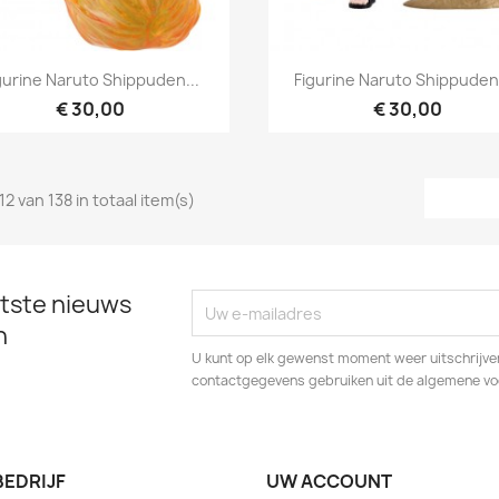
Snel bekijken
Snel bekijken


gurine Naruto Shippuden...
Figurine Naruto Shippuden 
€ 30,00
€ 30,00
12 van 138 in totaal item(s)
tste nieuws
n
U kunt op elk gewenst moment weer uitschrijven
contactgegevens gebruiken uit de algemene v
BEDRIJF
UW ACCOUNT