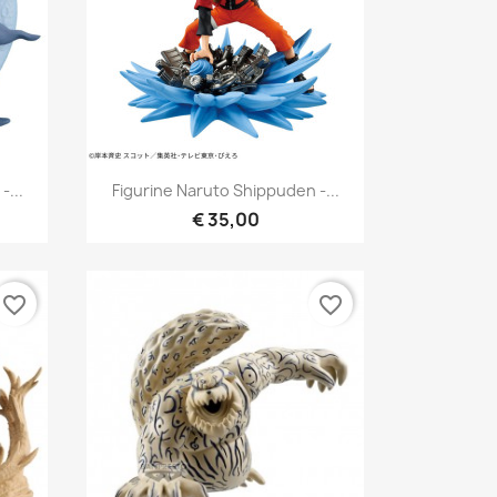
Snel bekijken

-...
Figurine Naruto Shippuden -...
€ 35,00
favorite_border
favorite_border