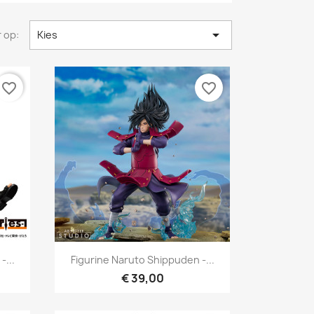

 op:
Kies
favorite_border
favorite_border
Snel bekijken

-...
Figurine Naruto Shippuden -...
€ 39,00