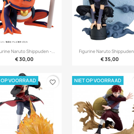
Snel bekijken
Snel bekijken


urine Naruto Shippuden -...
Figurine Naruto Shippuden 
€ 30,00
€ 35,00
T OP VOORRAAD
NIET OP VOORRAAD
favorite_border