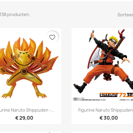
n 138 producten.
Sorteer
favorite_border
Snel bekijken
Snel bekijken


urine Naruto Shippuden -...
Figurine Naruto Shippuden 
€ 29,00
€ 30,00