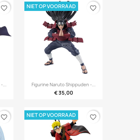
NIET OP VOORRAAD
favorite_border
favorite_border
Snel bekijken

-...
Figurine Naruto Shippuden -...
€ 35,00
NIET OP VOORRAAD
favorite_border
favorite_border