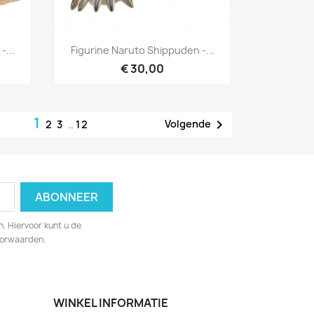
Snel bekijken

-...
Figurine Naruto Shippuden -...
€ 30,00
1

Volgende
2
3
…
12
. Hiervoor kunt u de
oorwaarden.
WINKEL INFORMATIE