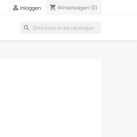
shopping_cart

Winkelwagen
(0)
Inloggen
search