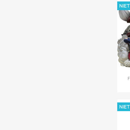
NIE
F
NIE