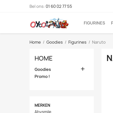
Bel ons:
01 60 02 77 55
FIGURINES
Home
Goodies
Figurines
Naruto
N
HOME

Goodies
Promo !
MERKEN
Abysmile